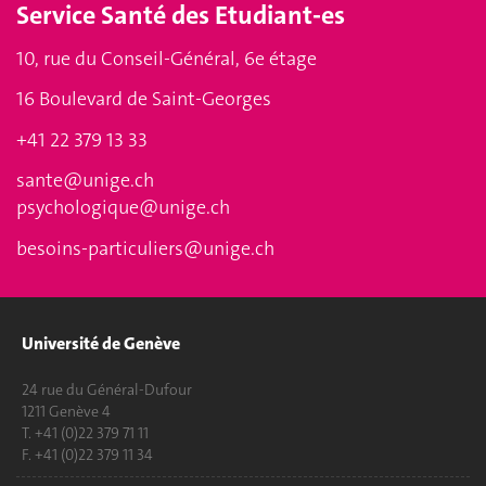
Service
Santé des Etudiant-es
10, rue du Conseil-Général, 6e étage
16 Boulevard de Saint-Georges
+41 22 379 13 33
sante@unige.ch
psychologique@unige.ch
besoins-particuliers@unige.ch
Université de Genève
24 rue du Général-Dufour
1211 Genève 4
T. +41 (0)22 379 71 11
F. +41 (0)22 379 11 34