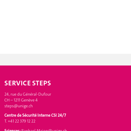
SERVICE STEPS
24, rue du Général-Dufour
CH – 1211 Genève 4
steps@unige.ch
Centre de Sécurité Interne CSI 24/7
T. +41 22 379 12 22
Sciences:
Raphael.Maion@unige.ch