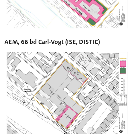
AEM, 66 bd Carl-Vogt (ISE, DISTIC)