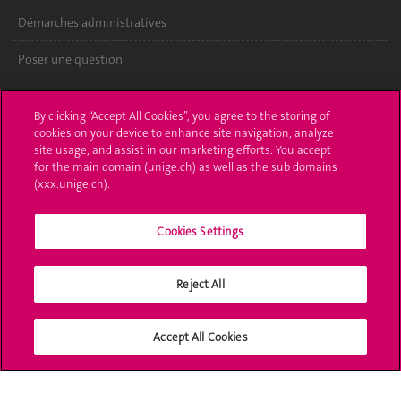
Démarches administratives
Poser une question
L'UNIGE vous informe
By clicking “Accept All Cookies”, you agree to the storing of
cookies on your device to enhance site navigation, analyze
UNIGE Mobile
site usage, and assist in our marketing efforts. You accept
for the main domain (unige.ch) as well as the sub domains
Médias
(xxx.unige.ch).
Offres d'emploi
Cookies Settings
Bibliothèque
Calendrier académique
Reject All
Médias sociaux UNIGE
Accept All Cookies