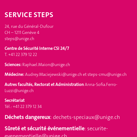
SERVICE STEPS
24, rue du Général-Dufour
CH – 1211 Genève 4
steps@unige.ch
Centre de Sécurité Interne CSI 24/7
T. +41 22 379 12 22
Sciences:
Raphael.Maion@unige.ch
Médecine:
Audrey.Maciejewski@unige.ch
et
steps-cmu@unige.ch
Autres facultés, Rectorat et Administration
Anna-Sofia.Ferro-
Luzzi@unige.ch
Secrétariat
Tél.: +41 22 379 12 34
Déchets dangereux
:
dechets-speciaux@unige.ch
Sûreté et sécurité événementielle
:
securite-
evenementielle@unige.ch