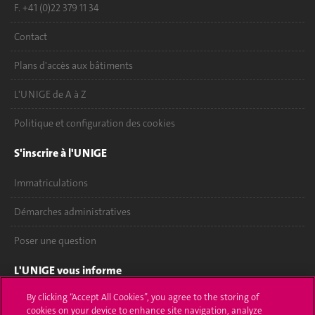
F. +41 (0)22 379 11 34
Contact
Plans d'accès aux bâtiments
L'UNIGE de A à Z
Politique et configuration des cookies
S'inscrire à l'UNIGE
Immatriculations
Démarches administratives
Poser une question
L'UNIGE vous informe
By clicking “Accept All Cookies”, you agree to the storing of
UNIGE Mobile
cookies on your device to enhance site navigation, analyze