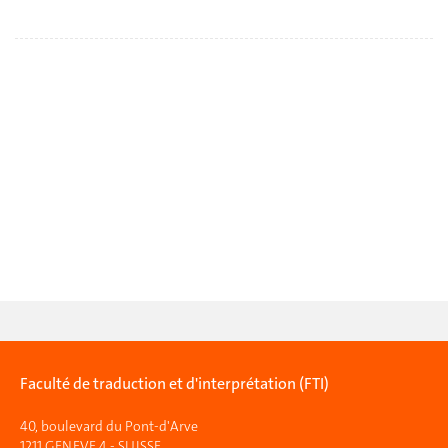
Faculté de traduction et d'interprétation (FTI)
40, boulevard du Pont-d'Arve
1211 GENEVE 4 - SUISSE