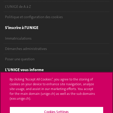
L'UNIGE de A à Z
Politique et configuration des cookies
S'inscrire à l'UNIGE
Immatriculations
Démarches administratives
Poser une question
L'UNIGE vous informe
By clicking “Accept All Cookies”, you agree to the storing of
UNIGE Mobile
cookies on your device to enhance site navigation, analyze
site usage, and assist in our marketing efforts. You accept
Médias
for the main domain (unige.ch) as well as the sub domains
(xxx.unige.ch).
Offres d'emploi
Bibliothèque
Cookies Settings