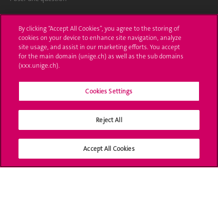
L'UNIGE vous informe
By clicking “Accept All Cookies”, you agree to the storing of
cookies on your device to enhance site navigation, analyze
UNIGE Mobile
site usage, and assist in our marketing efforts. You accept
for the main domain (unige.ch) as well as the sub domains
Médias
(xxx.unige.ch).
Offres d'emploi
Cookies Settings
Bibliothèque
Calendrier académique
Reject All
Médias sociaux UNIGE
Accept All Cookies
Accréditation