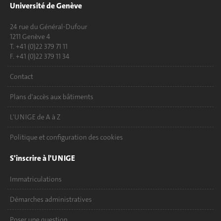
Université de Genève
24 rue du Général-Dufour
1211 Genève 4
T. +41 (0)22 379 71 11
F. +41 (0)22 379 11 34
Contact
Plans d'accès aux bâtiments
L'UNIGE de A à Z
Politique et configuration des cookies
S'inscrire à l'UNIGE
Immatriculations
Démarches administratives
Poser une question