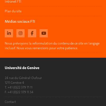
Intranet FTI
Plan du site
Médias sociaux FTI
Nous prévoyons la reformulation du contenu de ce site en langage
inclusif. Nous vous remercions pour votre patience.
Université de Genève
24 rue du Général-Dufour
1211 Genève 4
T. +41 (0)22 379 71 11
F. +41 (0)22 379 11 34
Contact