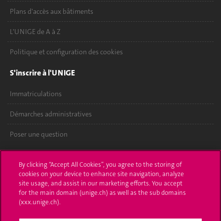
Plans d'accès aux bâtiments
L'UNIGE de A à Z
Politique et configuration des cookies
S'inscrire à l'UNIGE
Immatriculations
Démarches administratives
Poser une question
L'UNIGE vous informe
By clicking “Accept All Cookies”, you agree to the storing of
cookies on your device to enhance site navigation, analyze
UNIGE Mobile
site usage, and assist in our marketing efforts. You accept
for the main domain (unige.ch) as well as the sub domains
Médias
(xxx.unige.ch).
Offres d'emploi