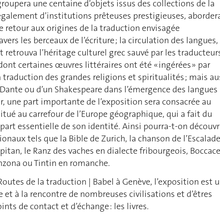
groupera une centaine d’objets issus des collections de la
galement d’institutions prêteuses prestigieuses, aborder
le retour aux origines de la traduction envisagée
vers les berceaux de l’écriture ; la circulation des langues,
retrouva l’héritage culturel grec sauvé par les traducteur
dont certaines œuvres littéraires ont été « ingérées » par
la traduction des grandes religions et spiritualités ; mais au
n Dante ou d’un Shakespeare dans l’émergence des langues
r, une part importante de l’exposition sera consacrée au
 situé au carrefour de l’Europe géographique, qui a fait du
part essentielle de son identité. Ainsi pourra-t-on découvr
ionaux tels que la Bible de Zurich, la chanson de l’Escalad
rpitan, le Ranz des vaches en dialecte fribourgeois, Boccac
inzona ou Tintin en romanche.
Routes de la traduction | Babel à Genève, l’exposition est 
e et à la rencontre de nombreuses civilisations et d’êtres
nts de contact et d’échange : les livres.