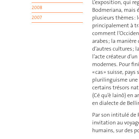
L’exposition, qui re
2008
Bodmeriana, mais é
plusieurs thèmes : 
2007
principalement à tra
comment l’Occident 
arabes ; la manière 
d’autres cultures ; 
l’acte créateur d’u
modernes. Pour fini
« cas » suisse, pays
plurilinguisme une 
certains trésors nat
(Cé qu’è lainô) en a
en dialecte de Bell
Par son intitulé de 
invitation au voyag
humains, sur des poi