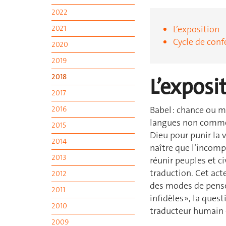
2022
2021
L’exposition
Cycle de conf
2020
2019
2018
L’exposi
2017
Babel : chance ou m
2016
langues non comme 
2015
Dieu pour punir la
2014
naître que l’incompr
2013
réunir peuples et c
traduction. Cet acte
2012
des modes de pensée
2011
infidèles », la ques
2010
traducteur humain 
2009