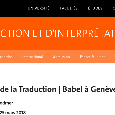
UNIVERSITÉ
FACULTÉS
ÉTUDES
CTION ET D'INTERPRÉTA
cherche
International
Admission
Espace étudiant
 de la Traduction | Babel à Genèv
Bodmer
25 mars 2018