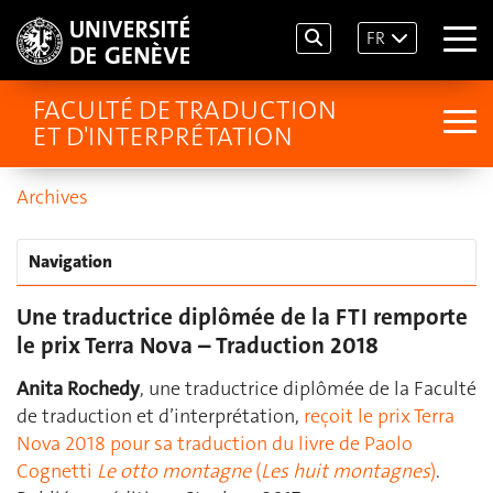
FR
FACULTÉ DE TRADUCTION
ET D'INTERPRÉTATION
Archives
Navigation
Une traductrice diplômée de la FTI remporte
le prix Terra Nova – Traduction 2018
Anita Rochedy
, une traductrice diplômée de la Faculté
de traduction et d’interprétation,
reçoit le prix Terra
Nova 2018 pour sa traduction du livre de Paolo
Cognetti
Le otto montagne
(
Les huit montagnes
)
.