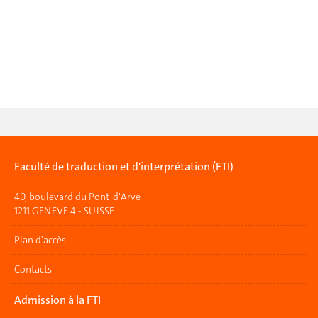
Faculté de traduction et d'interprétation (FTI)
40, boulevard du Pont-d'Arve
1211 GENEVE 4 - SUISSE
Plan d'accès
Contacts
Admission à la FTI