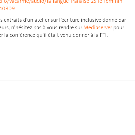
dio/vacarme/audio/la-langue-franaise-25-le-feminin-
840809
s extraits d’un atelier sur l’écriture inclusive donné par
eurs, n’hésitez pas à vous rendre sur
Mediaserver
pour
 la conférence qu’il était venu donner à la FTI.