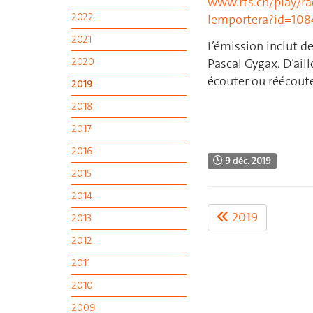
www.rts.ch/play/ra
2022
lemportera?id=10
2021
L’émission inclut de
2020
Pascal Gygax. D’aill
écouter ou réécouter
2019
2018
2017
2016
9 déc. 2019
2015
2014
2019
2013
2012
2011
2010
2009