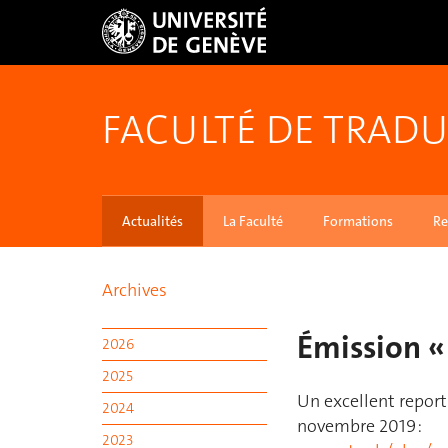
FACULTÉ DE TRADU
Actualités
La Faculté
Formations
Re
Archives
Émission « 
2026
2025
Un excellent reporta
2024
novembre 2019 :
2023