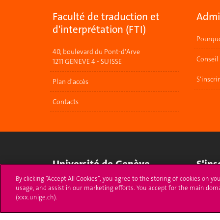
Faculté de traduction et
Admis
d'interprétation (FTI)
Pourquo
40, boulevard du Pont-d'Arve
Conseil
1211 GENEVE 4 - SUISSE
S'inscri
Plan d'accès
Contacts
Université de Genève
S'ins
By clicking “Accept All Cookies”, you agree to the storing of cookies on yo
24 rue du Général-Dufour
Immatri
usage, and assist in our marketing efforts. You accept for the main dom
1211 Genève 4
(xxx.unige.ch).
T. +41 (0)22 379 71 11
Démarch
F. +41 (0)22 379 11 34