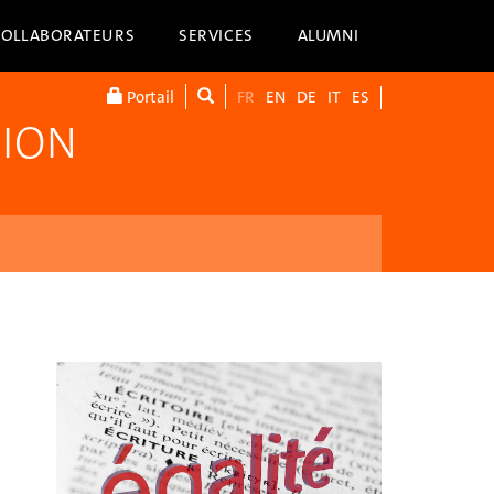
COLLABORATEURS
SERVICES
ALUMNI
Portail
FR
EN
DE
IT
ES
TION