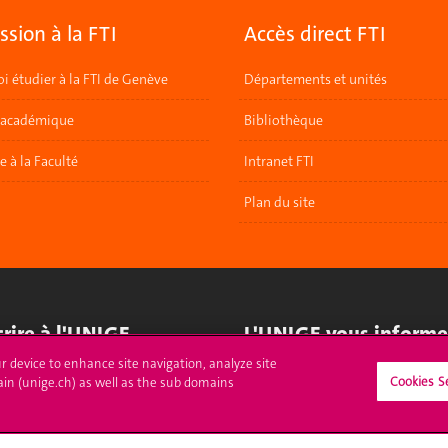
sion à la FTI
Accès direct FTI
i étudier à la FTI de Genève
Départements et unités
 académique
Bibliothèque
re à la Faculté
Intranet FTI
Plan du site
crire à l'UNIGE
L'UNIGE vous informe
ur device to enhance site navigation, analyze site
culations
UNIGE Mobile
Cookies S
ain (unige.ch) as well as the sub domains
es administratives
Médias