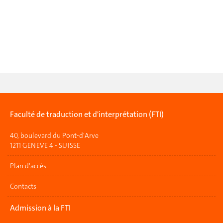
Faculté de traduction et d'interprétation (FTI)
40, boulevard du Pont-d'Arve
1211 GENEVE 4 - SUISSE
Plan d'accès
Contacts
Admission à la FTI