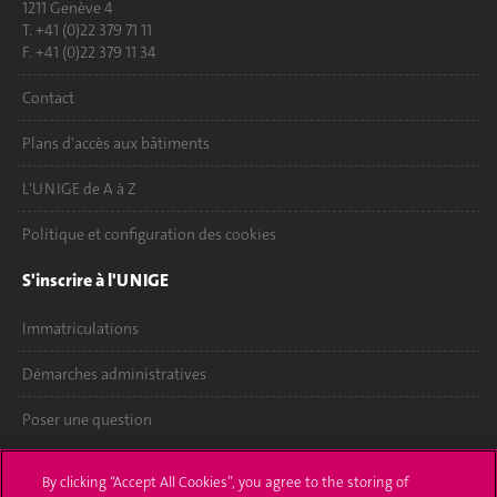
1211 Genève 4
T. +41 (0)22 379 71 11
F. +41 (0)22 379 11 34
Contact
Plans d'accès aux bâtiments
L'UNIGE de A à Z
Politique et configuration des cookies
S'inscrire à l'UNIGE
Immatriculations
Démarches administratives
Poser une question
L'UNIGE vous informe
By clicking “Accept All Cookies”, you agree to the storing of