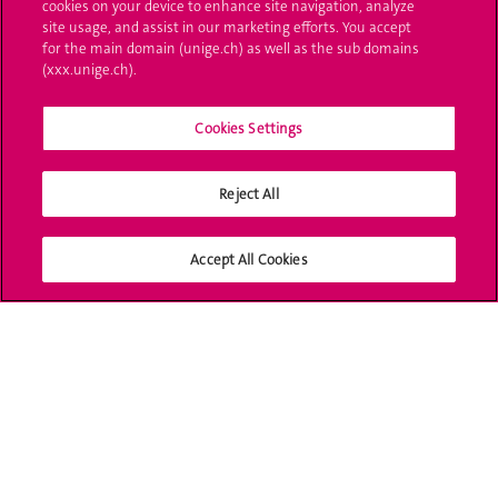
cookies on your device to enhance site navigation, analyze
UNIGE Mobile
site usage, and assist in our marketing efforts. You accept
for the main domain (unige.ch) as well as the sub domains
Médias
(xxx.unige.ch).
Offres d'emploi
Cookies Settings
Bibliothèque
Reject All
Calendrier académique
Médias sociaux UNIGE
Accept All Cookies
Accréditation