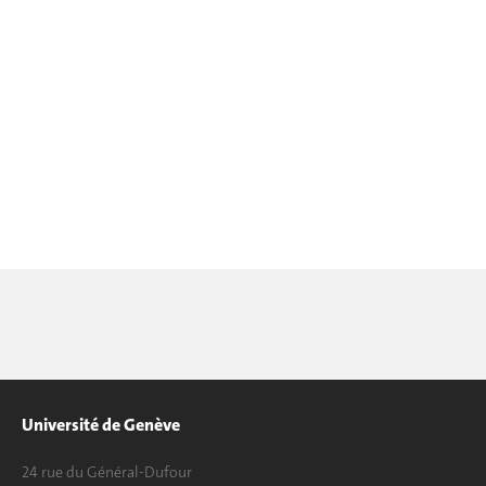
Université de Genève
24 rue du Général-Dufour