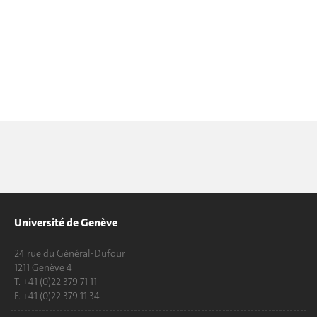
Université de Genève
24 rue du Général-Dufour
1211 Genève 4
T. +41 (0)22 379 71 11
F. +41 (0)22 379 11 34