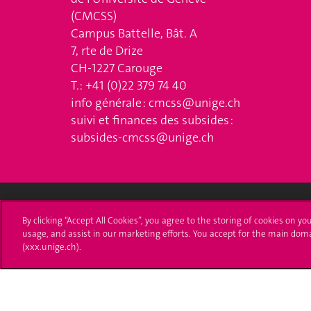
(CMCSS)
Campus Battelle, Bât. A
7, rte de Drize
CH-1227 Carouge
T.: +41 (0)22 379 74 40
info générale :
cmcss@unige.ch
suivi et finances des subsides :
subsides-cmcss@unige.ch
By clicking “Accept All Cookies”, you agree to the storing of cookies on yo
Université de Genève
S'ins
usage, and assist in our marketing efforts. You accept for the main dom
(xxx.unige.ch).
24 rue du Général-Dufour
Immatri
1211 Genève 4
T. +41 (0)22 379 71 11
Démarch
F. +41 (0)22 379 11 34