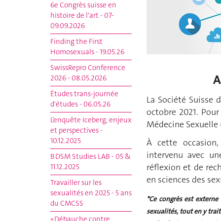
6e Congrès suisse en
histoire de l'art - 07-
09.09.2026
Finding the First
Homosexuals - 19.05.26
SwissRepro Conference
A
2026 - 08.05.2026
Études trans-journée
La Société Suisse 
d'études - 06.05.26
octobre 2021. Pour
L’enquête Iceberg, enjeux
Médecine Sexuelle 
et perspectives -
10.12.2025
À cette occasion,
intervenu avec un
BDSM Studies LAB - 05 &
réflexion et de rec
11.12.2025
en sciences des sex
Travailler sur les
sexualités en 2025 - 5 ans
*Ce congrès est externe
du CMCSS
sexualités, tout en y trai
« Débauche contre