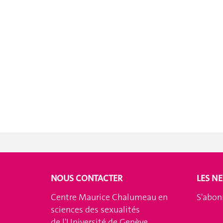
NOUS CONTACTER
LES N
Centre Maurice Chalumeau en
S'abon
sciences des sexualités
de l'Université de Genève