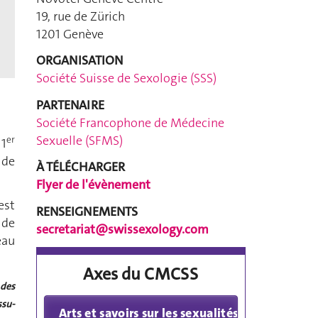
19, rue de Zürich
1201 Genève
ORGANISATION
Société Suisse de Sexologie (SSS)
PARTENAIRE
Société Francophone de Médecine
Sexuelle (SFMS)
er
 1
 de
À TÉLÉCHARGER
Flyer de l'évènement
est
RENSEIGNEMENTS
 de
secretariat@swissexology.com
eau
Axes du CMCSS
 des
ssu-