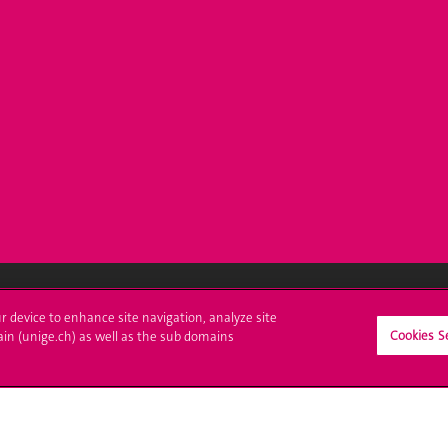
ur device to enhance site navigation, analyze site
crire à l'UNIGE
L'UNIGE vous informe
Cookies S
ain (unige.ch) as well as the sub domains
culations
UNIGE Mobile
es administratives
Médias