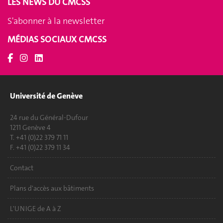
LES NEWS DU CMCSS
S'abonner à la newsletter
MÉDIAS SOCIAUX CMCSS
Université de Genève
24 rue du Général-Dufour
1211 Genève 4
T. +41 (0)22 379 71 11
F. +41 (0)22 379 11 34
Contact
Plans d'accès aux bâtiments
L'UNIGE de A à Z