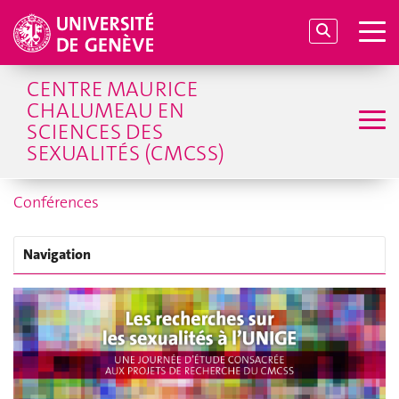
CENTRE MAURICE
CHALUMEAU EN
SCIENCES DES
SEXUALITÉS (CMCSS)
Conférences
Navigation