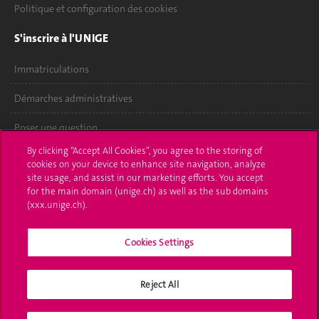
Politique et configuration des cookies
S'inscrire à l'UNIGE
Immatriculations
Démarches administratives
Poser une question
By clicking “Accept All Cookies”, you agree to the storing of
L'UNIGE vous informe
cookies on your device to enhance site navigation, analyze
site usage, and assist in our marketing efforts. You accept
UNIGE Mobile
for the main domain (unige.ch) as well as the sub domains
(xxx.unige.ch).
Médias
Cookies Settings
Offres d'emploi
Bibliothèque
Reject All
Calendrier académique