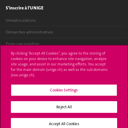
S'inscrire à l'UNIGE
Immatriculations
Démarches administratives
Poser une question
By clicking “Accept All Cookies”, you agree to the storing of
L'UNIGE vous informe
cookies on your device to enhance site navigation, analyze
site usage, and assist in our marketing efforts. You accept
UNIGE Mobile
for the main domain (unige.ch) as well as the sub domains
(xxx.unige.ch).
Médias
Cookies Settings
Offres d'emploi
Bibliothèque
Reject All
Calendrier académique
Accept All Cookies
Médias sociaux UNIGE