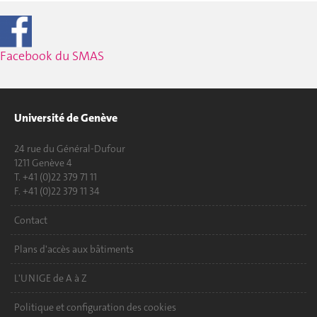
Facebook du SMAS
Université de Genève
24 rue du Général-Dufour
1211 Genève 4
T. +41 (0)22 379 71 11
F. +41 (0)22 379 11 34
Contact
Plans d'accès aux bâtiments
L'UNIGE de A à Z
Politique et configuration des cookies