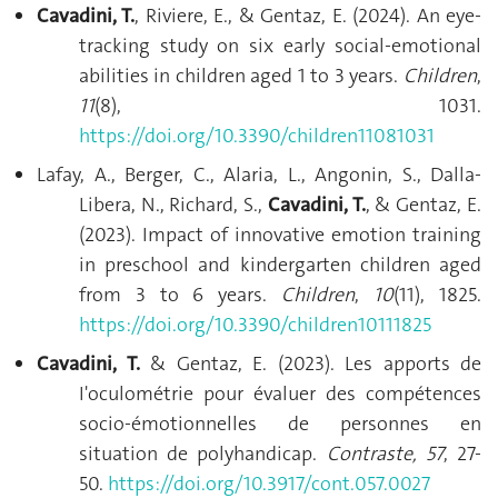
Cavadini, T.
, Riviere, E., & Gentaz, E. (2024). An eye-
tracking study on six early social-emotional
abilities in children aged 1 to 3 years.
Children
,
11
(8), 1031.
https://doi.org/10.3390/children11081031
Lafay, A., Berger, C., Alaria, L., Angonin, S., Dalla-
Libera, N., Richard, S.,
Cavadini, T.
, & Gentaz, E.
(2023). Impact of innovative emotion training
in preschool and kindergarten children aged
from 3 to 6 years.
Children
,
10
(11), 1825.
https://doi.org/10.3390/children10111825
Cavadini, T.
& Gentaz, E. (2023). Les apports de
I'oculométrie pour évaluer des compétences
socio-émotionnelles de personnes en
situation de polyhandicap.
Contraste, 57
, 27-
50.
https://doi.org/10.3917/cont.057.0027