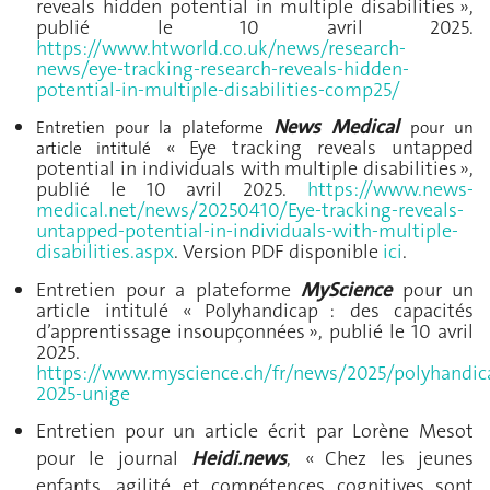
reveals hidden potential in multiple disabilities »,
publié le 10 avril 2025.
https://www.htworld.co.uk/news/research-
news/eye-tracking-research-reveals-hidden-
potential-in-multiple-disabilities-comp25/
News Medical
Entretien pour
la plateforme
pour un
« Eye tracking reveals untapped
article intitulé
potential in individuals with multiple disabilities »,
publié le 10 avril 2025.
https://www.news-
medical.net/news/20250410/Eye-tracking-reveals-
untapped-potential-in-individuals-with-multiple-
disabilities.aspx
. Version PDF disponible
ici
.
Entretien pour a plateforme
MyScience
pour un
article intitulé « Polyhandicap : des capacités
d’apprentissage insoupçonnées », publié le 10 avril
2025.
https://www.myscience.ch/fr/news/2025/polyhandi
2025-unige
Entretien pour un article écrit par Lorène Mesot
pour le journal
Heidi.news
, « Chez les jeunes
enfants, agilité et compétences cognitives sont