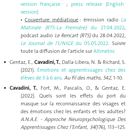
version française
;
press release (English
version)
Couverture médiatique
: émission radio
La
•
Matinale (RTS-La Première)
du 27.04.2022
,
podcast audio
Le Rencart (RTS)
du 28.04.2022
,
Le Journal de l'UNIGE
du 05.05.2022
.
Suivre
toute la diffusion de l'article sur
Altmetric
Gentaz, E.,
Cavadini, T.
, Dalla-Libera, N. & Richard, S.
(2021).
Émotions et apprentissages chez des
élèves de 3 à 6 ans
.
Au fil des maths
,
542
, 1-10.
Cavadini, T.
, Fort, M., Pascalis, O., & Gentaz, E.
(2022). Quels sont les effets du port du
masque sur la reconnaissance des visages et
des émotions chez les enfants et les adultes ?
A.N.A.E. - Approche Neuropsychologique Des
Apprentissages Chez l’Enfant
,
34
(176), 113–125.