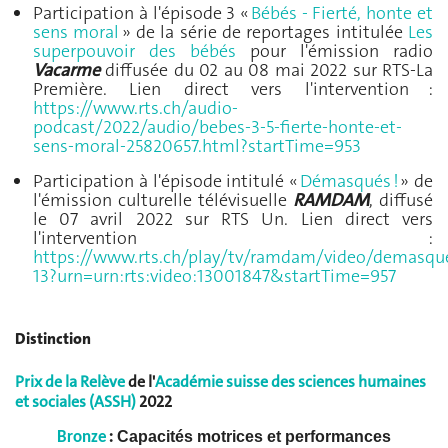
Participation à l'épisode 3 «
Bébés - Fierté, honte et
sens moral
» de la série de reportages intitulée
Les
superpouvoir des bébés
pour l'émission radio
Vacarme
diffusée du 02 au 08 mai 2022 sur RTS-La
Première. Lien direct vers l'intervention :
https://www.rts.ch/audio-
podcast/2022/audio/bebes-3-5-fierte-honte-et-
sens-moral-25820657.html?startTime=953
Participation à l'épisode intitulé «
Démasqués !
» de
l'émission culturelle télévisuelle
RAMDAM
, diffusé
le 07 avril 2022 sur RTS Un. Lien direct vers
l'intervention :
https://www.rts.ch/play/tv/ramdam/video/demasqu
13?urn=urn:rts:video:13001847&startTime=957
Distinction
Prix de la Relève
de l'
Académie suisse des sciences humaines
et sociales (ASSH)
2022
:
Capacités motrices et performances
Bronze