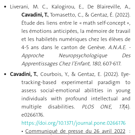
Liverani, M. C., Kalogirou, E., De Blaireville, A.,
Cavadini, T.
, Tomasetto, C., & Gentaz, É. (2022).
Étude des liens entre le « math self-concept »,
les émotions anticipées, la mémoire de travail
et les habiletés numériques chez les élèves de
4-5 ans dans le canton de Genève.
A.N.A.E. -
Approche Neuropsychologique Des
Apprentissages Chez l’Enfant
,
180
, 607-617.
Cavadini, T.
, Courbois, Y., & Gentaz, E. (2022). Eye-
tracking-based experimental paradigm to
assess social-emotional abilities in young
individuals with profound intellectual and
multiple disabilities.
PLOS ONE, 17
(4).
e0266176.
https://doi.org/10.1371/journal.pone.0266176
Communiqué de presse du 26 avril 2022
:
•