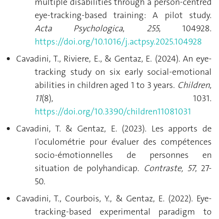
multiple disabilities through a person-centred
eye-tracking-based training: A pilot study.
Acta Psychologica
,
255
, 104928.
https://doi.org/10.1016/j.actpsy.2025.104928
Cavadini, T., Riviere, E., & Gentaz, E. (2024). An eye-
tracking study on six early social-emotional
abilities in children aged 1 to 3 years.
Children
,
11
(8), 1031.
https://doi.org/10.3390/children11081031
Cavadini, T. & Gentaz, E. (2023). Les apports de
I'oculométrie pour évaluer des compétences
socio-émotionnelles de personnes en
situation de polyhandicap.
Contraste, 57
, 27-
50.
Cavadini, T., Courbois, Y., & Gentaz, E. (2022). Eye-
tracking-based experimental paradigm to