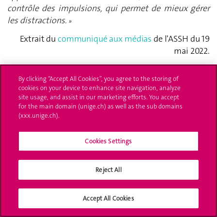
contrôle des impulsions, qui permet de mieux gérer
les distractions.
»
Extrait du
communiqué aux médias
de l'ASSH du 19
mai 2022.
By clicking “Accept All Cookies”, you agree to the storing of
cookies on your device to enhance site navigation, analyze
site usage, and assist in our marketing efforts. You accept
for the main domain (unige.ch) as well as the sub domains
(xxx.unige.ch).
Cookies Settings
Reject All
Accept All Cookies