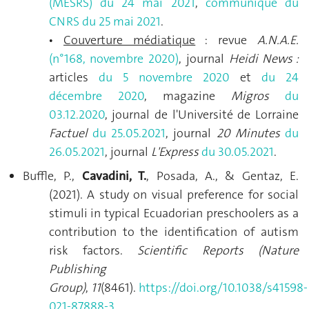
(MESRS) du 24 mai 2021
,
communiqué du
CNRS du 25 mai 2021
.
Couverture médiatique
: revue
A.N.A.E.
•
(n°168, novembre 2020)
, journal
Heidi News :
articles
du 5 novembre 2020
et
du 24
décembre 2020
, magazine
Migros
du
03.12.2020
, journal de l'Université de Lorraine
Factuel
du 25.05.2021
, journal
20 Minutes
du
26.05.2021
, journal
L'Express
du 30.05.2021
.
Buffle, P.,
Cavadini, T.
, Posada, A., & Gentaz, E.
(2021). A study on visual preference for social
stimuli in typical Ecuadorian preschoolers as a
contribution to the identification of autism
risk factors.
Scientific Reports
(Nature
Publishing
Group)
,
11
(8461).
https://doi.org/10.1038/s41598-
021-87888-3