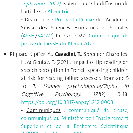
septembre 2022)
.
Suivre toute la diffusion de
l'article sur
Altmetric
.
Distinction
:
Prix de la Relève
de l'Académie
•
Suisse des Sciences Humaines et Sociales
(
ASSH
/
SAGW
) bronze 2022.
Communiqué de
presse de l'ASSH du 19 mai 2022
.
Piquard-Kipffer, A.,
Cavadini, T.
, Sprenger-Charolles,
L., & Gentaz, E. (2021). Impact of lip-reading on
speech perception in French-speaking children
at risk for reading failure assessed from age 5
to 7.
L’Année
psychologique/Topics
in
Cognitive
Psychology,
121
(2), 3-18.
https://doi.org/10.3917/anpsy1.212.0003
Communiqués
:
communiqué de presse
,
•
communiqué du Ministère de l'Enseignement
Supérieur et de la Recherche Scientifique