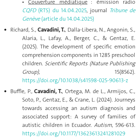
Couverture médiatique
: émission radio
•
CQFD
(RTS) du 14.04.2025
,
journal
Tribune de
Genève
(article du 14.04.2025)
Richard, S.,
Cavadini, T.
, Dalla-Libera, N., Angonin, S.,
Alaria, L., Lafay, A., Berger, C., & Gentaz, E.
(2025). The development of specific emotion
comprehension components in 1285 preschool
children.
Scientific Reports (Nature Publishing
Group)
, 15(8562).
https://doi.org/10.1038/s41598-025-90613-z
Buffle, P.,
Cavadini, T.
, Ortega, M. de L., Armijos, C.,
Soto, P., Gentaz, E., & Crane, L. (2024). Journeys
towards accessing an autism diagnosis and
associated support: A survey of families of
autistic children in Ecuador.
Autism
, 596-613.
https://doi.org/10.1177/13623613241281029