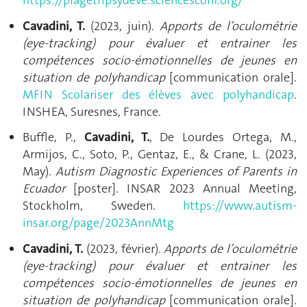
https://piagetripsydeve.sciencesconf.org/
Cavadini, T.
(2023, juin).
Apports de l’oculométrie
(eye-tracking) pour évaluer et entrainer les
compétences socio-émotionnelles de jeunes en
situation de polyhandicap
[communication orale].
MFIN Scolariser des élèves avec polyhandicap
.
INSHEA, Suresnes, France.
Bufﬂe, P.,
Cavadini, T.
, De Lourdes Ortega, M.,
Armijos, C., Soto, P., Gentaz, E., & Crane, L. (2023,
May).
Autism Diagnostic Experiences of Parents in
Ecuador
[poster]. INSAR 2023 Annual Meeting,
Stockholm, Sweden.
https://www.autism-
insar.org/page/2023AnnMtg
Cavadini, T.
(2023, février).
Apports de l’oculométrie
(eye-tracking) pour évaluer et entrainer les
compétences socio-émotionnelles de jeunes en
situation de polyhandicap
[communication orale].