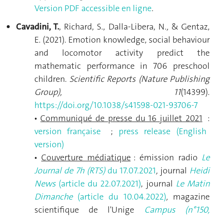
Version PDF accessible en ligne
.
Cavadini,
T.
, Richard, S., Dalla-Libera, N.
,
& Gentaz,
E. (2021). Emotion knowledge, social behaviour
and locomotor activity predict the
mathematic performance in 706 preschool
children.
Scientific Reports (
Nature Publishing
Group
),
11
(14399).
https://doi.org/10.1038/s41598-021-93706-7
Communiqué de presse du 16 juillet 2021
:
•
version française
;
press release (English
version)
Couverture médiatique
: émission radio
Le
•
Journal de 7h (RTS)
du 17.07.2021
,
journal
Heidi
News
(article du 22.07.2021)
, journal
L
e Matin
Dimanche
(article du 10.04.2022)
,
magazine
scientifique de l'Unige
Campus (n°150,