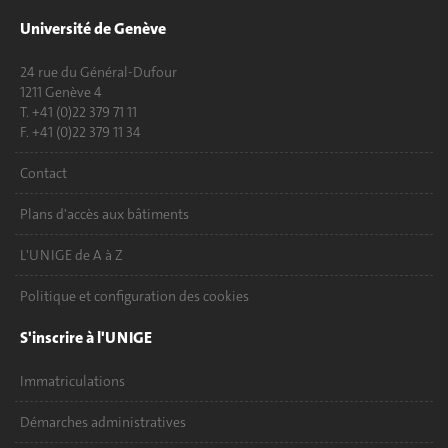
Université de Genève
24 rue du Général-Dufour
1211 Genève 4
T. +41 (0)22 379 71 11
F. +41 (0)22 379 11 34
Contact
Plans d'accès aux bâtiments
L'UNIGE de A à Z
Politique et configuration des cookies
S'inscrire à l'UNIGE
Immatriculations
Démarches administratives