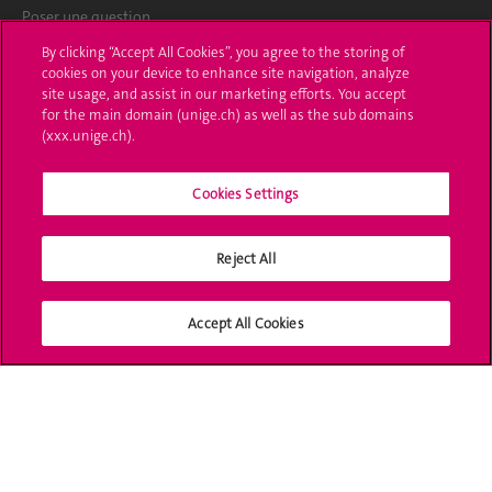
Poser une question
By clicking “Accept All Cookies”, you agree to the storing of
L'UNIGE vous informe
cookies on your device to enhance site navigation, analyze
site usage, and assist in our marketing efforts. You accept
UNIGE Mobile
for the main domain (unige.ch) as well as the sub domains
(xxx.unige.ch).
Médias
Cookies Settings
Offres d'emploi
Bibliothèque
Reject All
Calendrier académique
Accept All Cookies
Médias sociaux UNIGE
Accréditation