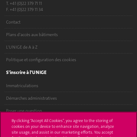
T. +41 (0)22 379 71 11
F. +41 (0)22 379 11 34
Contact
Plans d'accès aux bâtiments
L'UNIGE de A à Z
Politique et configuration des cookies
S'inscrire à l'UNIGE
Immatriculations
Démarches administratives
Poser une question
By clicking “Accept All Cookies”, you agree to the storing of
L'UNIGE vous informe
cookies on your device to enhance site navigation, analyze
site usage, and assist in our marketing efforts. You accept
UNIGE Mobile