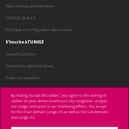
Plans d'accès aux bâtiments
L'UNIGE de A à Z
Politique et configuration des cookies
S'inscrire à l'UNIGE
Immatriculations
Démarches administratives
Poser une question
L'UNIGE vous informe
By clicking “Accept All Cookies”, you agree to the storing of
cookies on your device to enhance site navigation, analyze
UNIGE Mobile
site usage, and assist in our marketing efforts. You accept
for the main domain (unige.ch) as well as the sub domains
Médias
(xxx.unige.ch).
Offres d'emploi