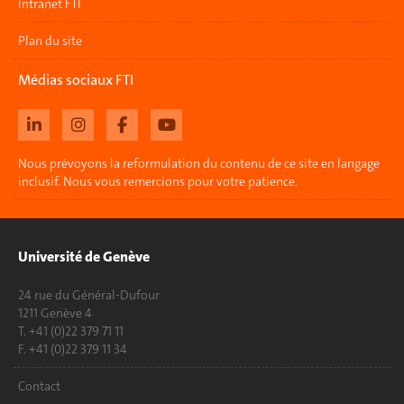
Intranet FTI
Plan du site
Médias sociaux FTI
Nous prévoyons la reformulation du contenu de ce site en langage
inclusif. Nous vous remercions pour votre patience.
Université de Genève
24 rue du Général-Dufour
1211 Genève 4
T. +41 (0)22 379 71 11
F. +41 (0)22 379 11 34
Contact