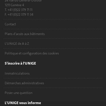
24 rue du Général-Dufour
1211 Genève 4
T. +41 (0)22 379 71 11
F. +41 (0)22 379 11 34
Contact
Plans d'accès aux bâtiments
L'UNIGE de A à Z
Politique et configuration des cookies
S'inscrire à l'UNIGE
Immatriculations
Démarches administratives
Poser une question
L'UNIGE vous informe