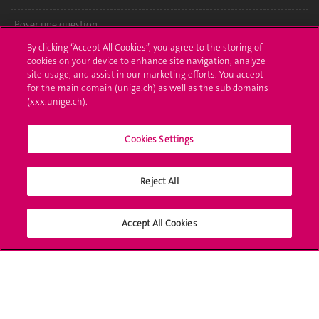
Poser une question
By clicking “Accept All Cookies”, you agree to the storing of
L'UNIGE vous informe
cookies on your device to enhance site navigation, analyze
site usage, and assist in our marketing efforts. You accept
UNIGE Mobile
for the main domain (unige.ch) as well as the sub domains
(xxx.unige.ch).
Médias
Cookies Settings
Offres d'emploi
Bibliothèque
Reject All
Calendrier académique
Accept All Cookies
Médias sociaux UNIGE
Accréditation