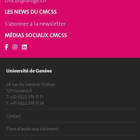
cmcss@unige.ch
LES NEWS DU CMCSS
S'abonner à la newsletter
MÉDIAS SOCIAUX CMCSS
Université de Genève
24 rue du Général-Dufour
1211 Genève 4
T. +41 (0)22 379 71 11
F. +41 (0)22 379 11 34
Contact
Plans d'accès aux bâtiments