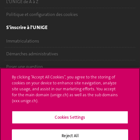
L'UNIGE de A à Z
Politique et configuration des cookies
S'inscrire à l'UNIGE
Immatriculations
Démarches administratives
Poser une question
By clicking “Accept All Cookies”, you agree to the storing of
L'UNIGE vous informe
cookies on your device to enhance site navigation, analyze
site usage, and assist in our marketing efforts. You accept
UNIGE Mobile
for the main domain (unige.ch) as well as the sub domains
(xxx.unige.ch).
Médias
Cookies Settings
Offres d'emploi
Bibliothèque
Reject All