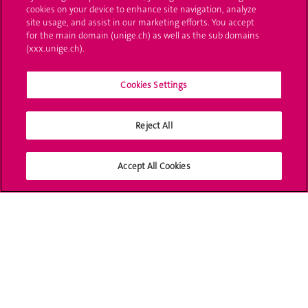
L'UNIGE vous informe
cookies on your device to enhance site navigation, analyze
site usage, and assist in our marketing efforts. You accept
UNIGE Mobile
for the main domain (unige.ch) as well as the sub domains
(xxx.unige.ch).
Médias
Cookies Settings
Offres d'emploi
Bibliothèque
Reject All
Calendrier académique
Accept All Cookies
Médias sociaux UNIGE
Accréditation