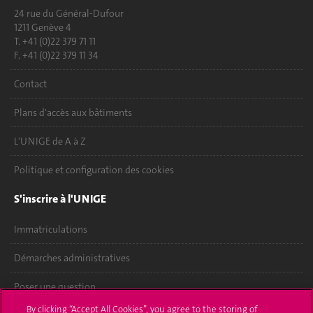
24 rue du Général-Dufour
1211 Genève 4
T. +41 (0)22 379 71 11
F. +41 (0)22 379 11 34
Contact
Plans d'accès aux bâtiments
L'UNIGE de A à Z
Politique et configuration des cookies
S'inscrire à l'UNIGE
Immatriculations
Démarches administratives
Poser une question
By clicking “Accept All Cookies”, you agree to the storing of