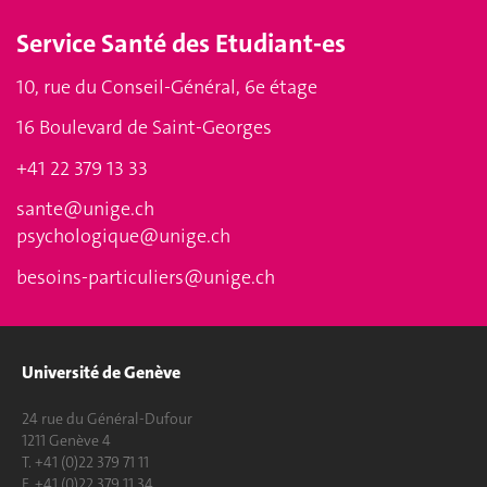
Service
Santé des Etudiant-es
10, rue du Conseil-Général, 6e étage
16 Boulevard de Saint-Georges
+41 22 379 13 33
sante@unige.ch
psychologique@unige.ch
besoins-particuliers@unige.ch
Université de Genève
24 rue du Général-Dufour
1211 Genève 4
T. +41 (0)22 379 71 11
F. +41 (0)22 379 11 34