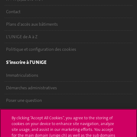
Contact
Plans d'accès aux bâtiments
L'UNIGE de A à Z
Politique et configuration des cookies
S'inscrire à l'UNIGE
Immatriculations
Démarches administratives
Poser une question
L'UNIGE vous informe
By clicking “Accept All Cookies”, you agree to the storing of
cookies on your device to enhance site navigation, analyze
UNIGE Mobile
site usage, and assist in our marketing efforts. You accept
for the main domain (unige.ch) as well as the sub domains