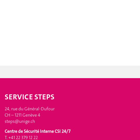
SERVICE STEPS
24, rue du Général-Dufour
CH – 1211 Genève 4
steps@unige.ch
Centre de Sécurité Interne CSI 24/7
T. +41 22 379 12 22