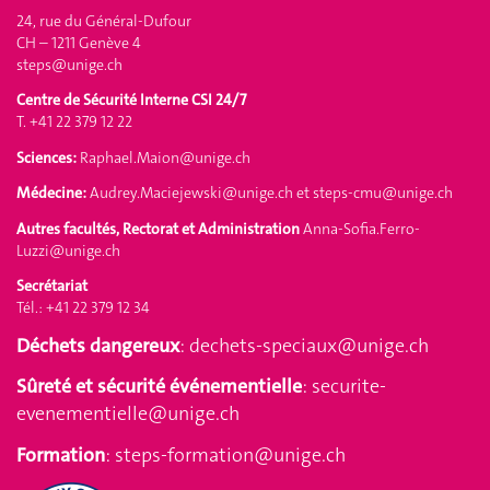
24, rue du Général-Dufour
CH – 1211 Genève 4
steps@unige.ch
Centre de Sécurité Interne CSI 24/7
T. +41 22 379 12 22
Sciences:
Raphael.Maion@unige.ch
Médecine:
Audrey.Maciejewski@unige.ch
et
steps-cmu@unige.ch
Autres facultés, Rectorat et Administration
Anna-Sofia.Ferro-
Luzzi@unige.ch
Secrétariat
Tél.: +41 22 379 12 34
Déchets dangereux
:
dechets-speciaux@unige.ch
Sûreté et sécurité événementielle
:
securite-
evenementielle@unige.ch
Formation
:
steps-formation@unige.ch