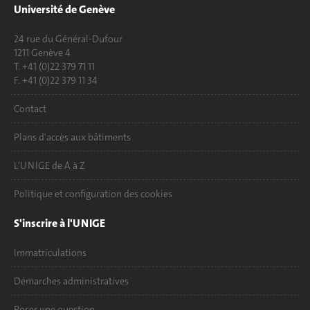
Université de Genève
24 rue du Général-Dufour
1211 Genève 4
T. +41 (0)22 379 71 11
F. +41 (0)22 379 11 34
Contact
Plans d'accès aux bâtiments
L'UNIGE de A à Z
Politique et configuration des cookies
S'inscrire à l'UNIGE
Immatriculations
Démarches administratives
Poser une question