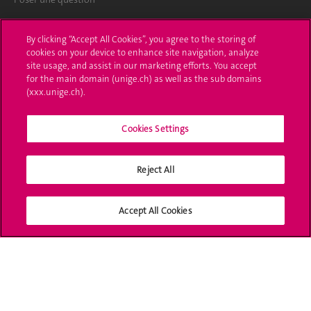
L'UNIGE vous informe
By clicking “Accept All Cookies”, you agree to the storing of
cookies on your device to enhance site navigation, analyze
UNIGE Mobile
site usage, and assist in our marketing efforts. You accept
for the main domain (unige.ch) as well as the sub domains
Médias
(xxx.unige.ch).
Offres d'emploi
Cookies Settings
Bibliothèque
Reject All
Calendrier académique
Médias sociaux UNIGE
Accept All Cookies
Accréditation