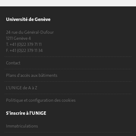
Université de Genève
24 rue du Général-Dufour
1211 Genève 4
T. +41 (0)22 379 71 11
F. +41 (0)22 379 11 34
Contact
Plans d'accès aux bâtiments
L'UNIGE de A à Z
Politique et configuration des cookies
S'inscrire à l'UNIGE
Immatriculations