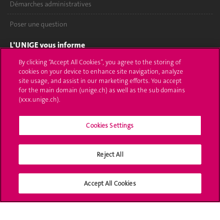
Démarches administratives
Poser une question
L'UNIGE vous informe
By clicking “Accept All Cookies”, you agree to the storing of
UNIGE Mobile
cookies on your device to enhance site navigation, analyze
site usage, and assist in our marketing efforts. You accept
Médias
for the main domain (unige.ch) as well as the sub domains
(xxx.unige.ch).
Offres d'emploi
Cookies Settings
Bibliothèque
Calendrier académique
Reject All
Médias sociaux UNIGE
Accept All Cookies
Accréditation