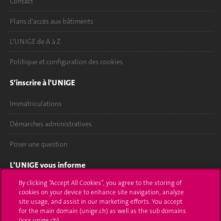
Contact
Plans d'accès aux bâtiments
L'UNIGE de A à Z
Politique et configuration des cookies
S'inscrire à l'UNIGE
Immatriculations
Démarches administratives
Poser une question
L'UNIGE vous informe
By clicking “Accept All Cookies”, you agree to the storing of
UNIGE Mobile
cookies on your device to enhance site navigation, analyze
site usage, and assist in our marketing efforts. You accept
Médias
for the main domain (unige.ch) as well as the sub domains
(xxx.unige.ch).