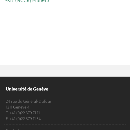
PRN (NCCR) PlanetS
Université de Genève
24 rue du Général-Dufour
1211 Genève 4
T. +41 (0)22 379 71 11
F. +41 (0)22 379 11 34