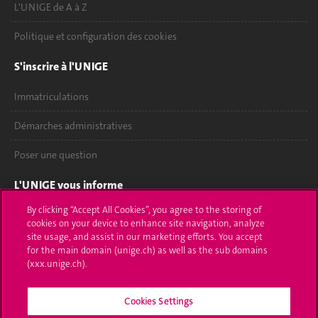
L'UNIGE de A à Z
Politique et configuration des cookies
S'inscrire à l'UNIGE
Immatriculations
Démarches administratives
Poser une question
L'UNIGE vous informe
By clicking “Accept All Cookies”, you agree to the storing of
UNIGE Mobile
cookies on your device to enhance site navigation, analyze
site usage, and assist in our marketing efforts. You accept
Médias
for the main domain (unige.ch) as well as the sub domains
(xxx.unige.ch).
Offres d'emploi
Cookies Settings
Bibliothèque