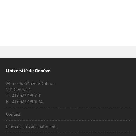
Université de Genève
24 rue du Général-Dufour
1211 Genève 4
T. +41 (0)22 379 71 11
F. +41 (0)22 379 11 34
Contact
Plans d'accès aux bâtiments