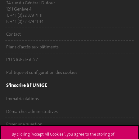
24 rue du Général-Dufour
1211 Genève 4
T. +41 (0)22 379 71 11
F. +41 (0)22 379 11 34
Contact
Plans d'accès aux bâtiments
L'UNIGE de A à Z
Politique et configuration des cookies
S'inscrire à l'UNIGE
Immatriculations
Démarches administratives
Poser une question
By clicking “Accept All Cookies”, you agree to the storing of
L'UNIGE vous informe