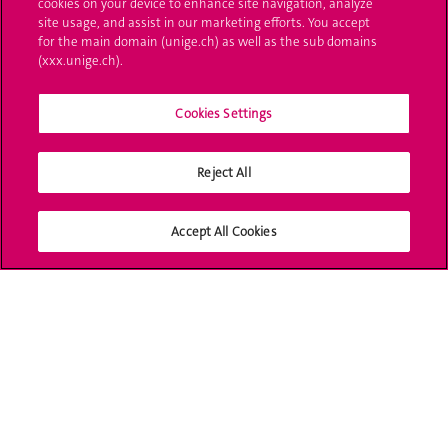
cookies on your device to enhance site navigation, analyze
site usage, and assist in our marketing efforts. You accept
UNIGE Mobile
for the main domain (unige.ch) as well as the sub domains
(xxx.unige.ch).
Médias
Cookies Settings
Offres d'emploi
Bibliothèque
Reject All
Calendrier académique
Accept All Cookies
Médias sociaux UNIGE
Accréditation