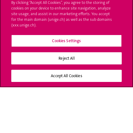
By clicking “Accept All Cookies”, you agree to the storing of
L'UNIGE vous informe
cookies on your device to enhance site navigation, analyze
site usage, and assist in our marketing efforts. You accept
UNIGE Mobile
for the main domain (unige.ch) as well as the sub domains
(xxx.unige.ch).
Médias
Cookies Settings
Offres d'emploi
Bibliothèque
Reject All
Calendrier académique
Accept All Cookies
Médias sociaux UNIGE
Accréditation