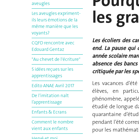
Pourqu
aveugles
les gr
Les aveugles expriment-
ils leurs émotions de la
même manière que les
voyants?
Les écoliers des c
CQFD rencontre avec
end. La pause qui 
Edouard Gentaz
année scolaire marq
"Au chevet de l'écriture"
absence des bancs d
5 idées reçues sur les
critiquée par les sp
apprentissages
Les vacances d’été
Edito ANAE Avril 2017
élèves, en parti
De l’imitation naît
phénomène, appelé 
l’apprentissage
étudié de longue d
Enfants & Ecrans
quarantaine d’étud
pendant l’été corr
Comment le nombre
vient aux enfants
pour les mathémati
Hervé et moi