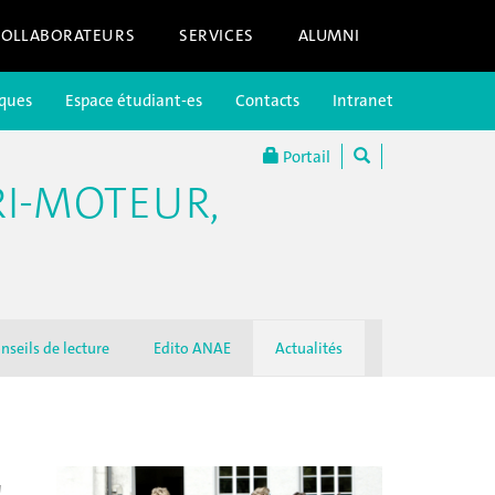
COLLABORATEURS
SERVICES
ALUMNI
iques
Espace étudiant-es
Contacts
Intranet
Portail
I-MOTEUR,
nseils de lecture
Edito ANAE
Actualités