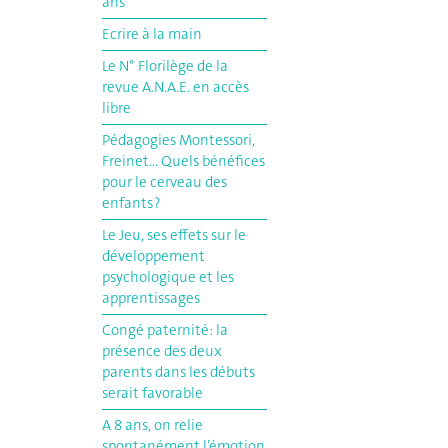
ans
Ecrire à la main
Le N° Florilège de la
revue A.N.A.E. en accès
libre
Pédagogies Montessori,
Freinet... Quels bénéfices
pour le cerveau des
enfants ?
Le Jeu, ses effets sur le
développement
psychologique et les
apprentissages
Congé paternité: la
présence des deux
parents dans les débuts
serait favorable
A 8 ans, on relie
spontanément l’émotion