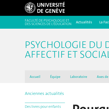
FACULTÉ DE PSYCHOLOGIE ET
Actualités
La Fac
DES SCIENCES DE L'ÉDUCATION
PSYCHOLOGIE DU 
AFFECTIF ET SOCIA
Accueil
Équipe
Laboratoire
Axes de
Anciennes actualités
Des livres pour enfants