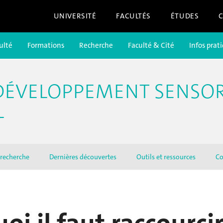
UNIVERSITÉ
FACULTÉS
ÉTUDES
ulté
Formations
Recherche
Faculté & Cité
Infos prat
DÉVELOPPEMENT SENSOR
L
 recherche
Dernières découvertes
Outils et ressources
Co