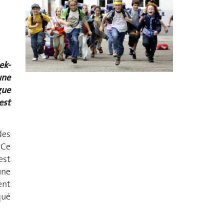
r
ek-
une
gue
est
des
 Ce
est
une
ent
qué