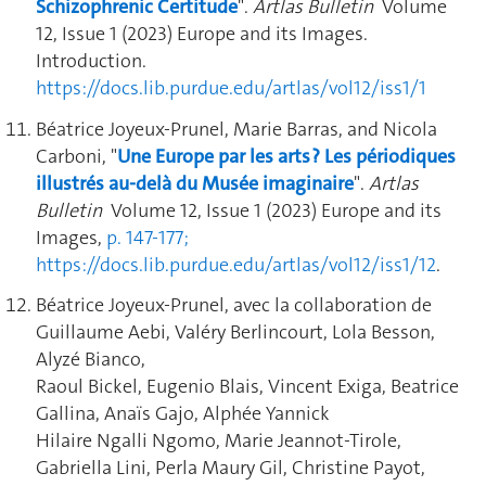
Schizophrenic Certitude
".
Artlas Bulletin
Volume
12, Issue 1 (2023) Europe and its Images.
Introduction.
https://docs.lib.purdue.edu/artlas/vol12/iss1/1
Béatrice Joyeux-Prunel, Marie Barras, and Nicola
Carboni, "
Une Europe par les arts ? Les périodiques
illustrés au-delà du Musée imaginaire
".
Artlas
Bulletin
Volume 12, Issue 1 (2023) Europe and its
Images,
p. 147-177;
https://docs.lib.purdue.edu/artlas/vol12/iss1/12
.
Béatrice Joyeux-Prunel, av
ec la collaboration de
Guillaume Aebi, Valéry Berlincourt, Lola Besson,
Alyzé Bianco,
Raoul Bickel, Eugenio Blais, Vincent Exiga, Beatrice
Gallina, Anaïs Gajo, Alphée Yannick
Hilaire Ngalli Ngomo, Marie Jeannot-Tirole,
Gabriella Lini, Perla Maury Gil, Christine Payot,