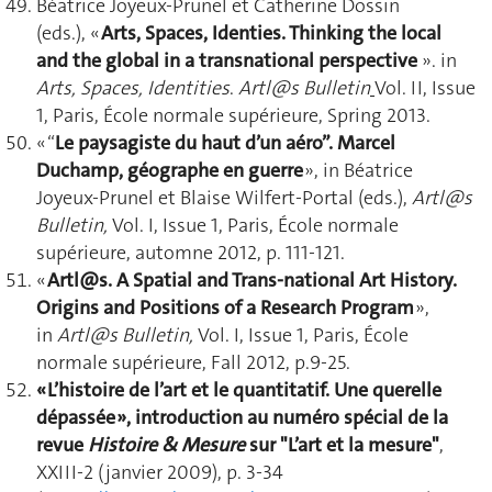
Béatrice Joyeux-Prunel et Catherine Dossin
(eds.), «
Arts, Spaces, Identies.
Thinking the local
and the global in a transnational perspective
». in
Arts, Spaces, Identities
.
Artl@s Bulletin
Vol. II, Issue
1, Paris, École normale supérieure, Spring 2013.
« “
Le paysagiste du haut d’un aéro”. Marcel
Duchamp, géographe en guerre
», in Béatrice
Joyeux-Prunel et Blaise Wilfert-Portal (eds.),
Artl@s
Bulletin,
Vol. I, Issue 1, Paris, École normale
supérieure, automne 2012, p. 111-121.
«
Artl@s. A Spatial and Trans-national Art History.
Origins and Positions of a Research Program
»,
in
Artl@s Bulletin,
Vol. I, Issue 1, Paris, École
normale supérieure, Fall 2012, p.9-25.
« L’histoire de l’art et le quantitatif. Une querelle
dépassée », introduction au numéro spécial de la
revue
Histoire & Mesure
sur "L’art et la mesure"
,
XXIII-2 (janvier 2009), p. 3-34