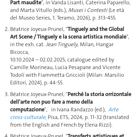
Part maudite
", in Vanda Lisanti, Caterina Paparello,
and Marta Vitullo (eds.),
Musei i Contesti
(Le età
del Museo Series, 1. Teramo, 2026), p. 313-455.
Béatrice Joyeux-Prunel, "
Tinguely and the Global
Art Scene / Tinguely e la scena artistica mondiale
",
in the exh. cat.
Jean Tinguely
, Milan, Hangar
Bicocca,
10.10.2024 – 02.02.2025, catalogue edited by
Camille Morineau, Lucia Pesapane and Vicente
Todolí with Fiammetta Griccioli (Milan: Marsilio
Editori, 2024), p. 44-55.
Béatrice Joyeux-Prunel, "
Perché la storia orrizontale
dell'arte non puo fare a meno della
computazione
", in Ivana Randazzo (ed.),
Arte
cross-culturale,
Pisa, ETS, 2024, p. 11-32 (translated
from the English and French by Elena Rizzi).
Béatrice Joyeux-Prunel, "
Transferts artistiques et