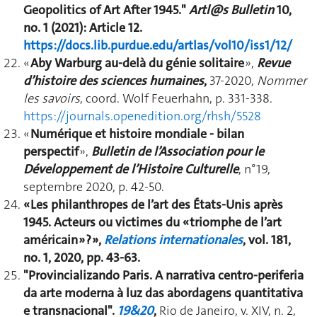
Geopolitics of Art After 1945."
Artl@s Bulletin
10,
no. 1 (2021): Article 12.
https://docs.lib.purdue.edu/artlas/vol10/iss1/12/
«
Aby Warburg au-delà du génie solitaire
»,
Revue
d’histoire des sciences humaines
,
37-2020,
Nommer
les savoirs
, coord. Wolf Feuerhahn, p. 331-338.
https://journals.openedition.org/rhsh/5528
«
Numérique et histoire mondiale - bilan
perspectif
»,
Bulletin de l’Association pour le
Développement de l’Histoire Culturelle
, n°19,
septembre 2020, p. 42-50.
« Les philanthropes de l’art des États-Unis après
1945. Acteurs ou victimes du « triomphe de l’art
américain » ? »,
Relations internationales
, vol. 181,
no. 1, 2020, pp. 43-63.
"Provincializando Paris. A narrativa centro-periferia
da arte moderna à luz das abordagens quantitativa
e transnacional".
19&20
,
Rio de Janeiro, v. XIV, n. 2,