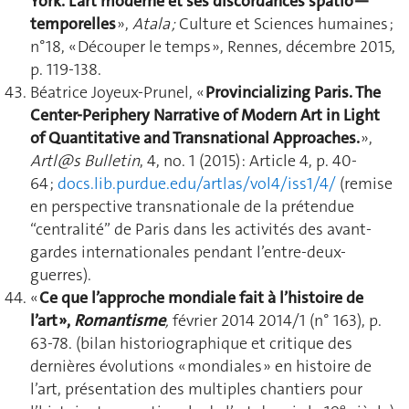
York. L’art moderne et ses discordances spatio—
temporelles
»,
Atala ;
Culture et Sciences humaines ;
n°18, « Découper le temps », Rennes, décembre 2015,
p. 119-138.
Béatrice Joyeux-Prunel, «
Provincializing Paris. The
Center-Periphery Narrative of Modern Art in Light
of Quantitative and Transnational Approaches.
»,
Artl@s Bulletin
, 4, no. 1 (2015) : Article 4, p. 40-
64 ;
docs.lib.purdue.edu/artlas/vol4/iss1/4/
(remise
en perspective transnationale de la prétendue
“centralité” de Paris dans les activités des avant-
gardes internationales pendant l’entre-deux-
guerres).
«
Ce que l’approche mondiale fait à l’histoire de
l’art »,
Romantisme
,
février 2014 2014/1 (n° 163), p.
63-78. (bilan historiographique et critique des
dernières évolutions « mondiales » en histoire de
l’art, présentation des multiples chantiers pour
e