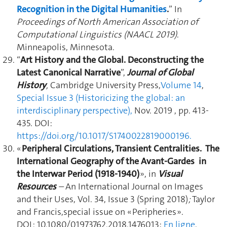
Recognition in the Digital Humanities
.
” In
Proceedings of North American Association of
Computational Linguistics
(NAACL 2019)
.
Minneapolis, Minnesota.
“
Art History and the Global. Deconstructing the
Latest Canonical Narrative
”,
Journal of Global
History
,
Cambridge University Press,
Volume 14
,
Special Issue 3 (Historicizing the global: an
interdisciplinary perspective),
Nov. 2019
, pp. 413-
435
. DOI:
https://doi.org/10.1017/S1740022819000196.
«
Peripheral Circulations, Transient Centralities. The
International Geography of the Avant-Gardes in
the Interwar Period (1918-1940)
», in
Visual
Resources
–
An International Journal on Images
and their Uses, Vol. 34, Issue 3 (Spring 2018)
;
Taylor
and Francis,special issue on « Peripheries ».
DOI : 10.1080/01973762.2018.1476013;
En ligne
.