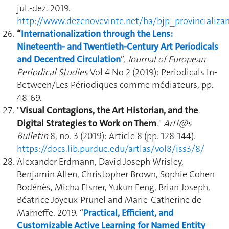
jul.-dez. 2019.
http://www.dezenovevinte.net/ha/bjp_provincializa
“
Internationalization through the Lens:
Nineteenth- and Twentieth-Century Art Periodicals
and Decentred Circulation
”,
Journal of European
Periodical Studies
Vol 4 No 2 (2019): Periodicals In-
Between/Les Périodiques comme médiateurs, pp.
48-69.
"
Visual Contagions, the Art Historian, and the
Digital Strategies to Work on Them
."
Artl@s
Bulletin
8, no. 3 (2019): Article 8 (pp. 128-144).
https://docs.lib.purdue.edu/artlas/vol8/iss3/8/
Alexander Erdmann, David Joseph Wrisley,
Benjamin Allen, Christopher Brown, Sophie Cohen
Bodénès, Micha Elsner, Yukun Feng, Brian Joseph,
Béatrice Joyeux-Prunel and Marie-Catherine de
Marneffe. 2019. “
Practical, Efficient, and
Customizable Active Learning for Named Entity