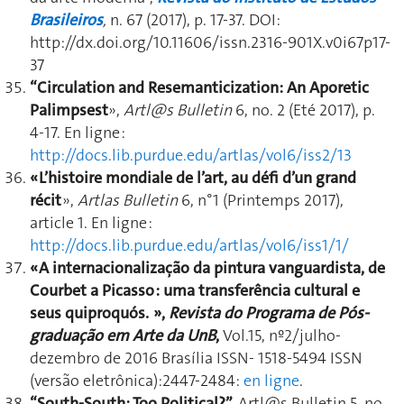
Brasileiros
,
n. 67 (2017), p. 17-37. DOI:
http://dx.doi.org/10.11606/issn.2316-901X.v0i67p17-
37
“Circulation and Resemanticization: An Aporetic
Palimpsest
»,
Artl@s Bulletin
6, no. 2 (Eté 2017), p.
4-17. En ligne :
http://docs.lib.purdue.edu/artlas/vol6/iss2/13
« L’histoire mondiale de l’art, au défi d’un grand
récit
»,
Artlas Bulletin
6, n°1 (Printemps 2017),
article 1. En ligne :
http://docs.lib.purdue.edu/artlas/vol6/iss1/1/
« A internacionalização da pintura vanguardista, de
Courbet a Picasso : uma transferência cultural e
seus quiproquós. »,
Revista do Programa de Pós-
graduação em Arte da UnB
,
Vol.15, nº2/julho-
dezembro de 2016 Brasília ISSN- 1518-5494 ISSN
(versão eletrônica):2447-2484:
en ligne
.
“South-South: Too Political?”,
Artl@s Bulletin 5, no.