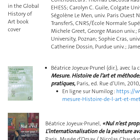
EHESS; Carolyn C. Guile, Colgate Univ
Ségolène Le Men, univ. Paris Ouest N
TransferS, CNRS/École Normale Supérie
Michele Greet, George Mason univ.; 
University, Poznan; Sophie Cras, univ. 
Catherine Dossin, Purdue univ. ; James
Béatrice Joyeux-Prunel (dir.), avec la 
Mesure. Histoire de l’art et méthodes
pratiques
,
Paris, ed. Rue d’Ulm, 2010
En ligne sur Numilog :
https://w
mesure-Histoire-de-l-art-et-me
Béatrice Joyeux-Prunel,
« Nul n’est prop
L’internationalisation de la peinture av
Paris, Musée d’Orsay / Nicolas Chaudun