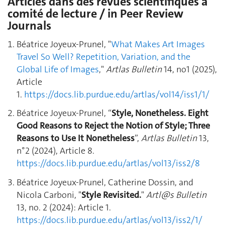
Articles dans des revues scientifiques à
comité de lecture / in Peer Review
Journals
Béatrice Joyeux-Prunel, "
What Makes Art Images
Travel So Well? Repetition, Variation, and the
Global Life of Images
,"
Artlas Bulletin
14, no1 (2025),
Article
1.
https://docs.lib.purdue.edu/artlas/vol14/iss1/1/
Béatrice Joyeux-Prunel, “
Style, Nonetheless.
Eight
Good Reasons to Reject the Notion of Style; Three
Reasons to Use It Nonetheless
”,
Artlas Bulletin
13,
n°2 (2024), Article 8.
https://docs.lib.purdue.edu/artlas/vol13/iss2/8
Béatrice Joyeux-Prunel, Catherine Dossin, and
Nicola Carboni,
"
Style Revisited.
"
Artl@s Bulletin
13, no. 2 (2024): Article 1.
https://docs.lib.purdue.edu/artlas/vol13/iss2/1/