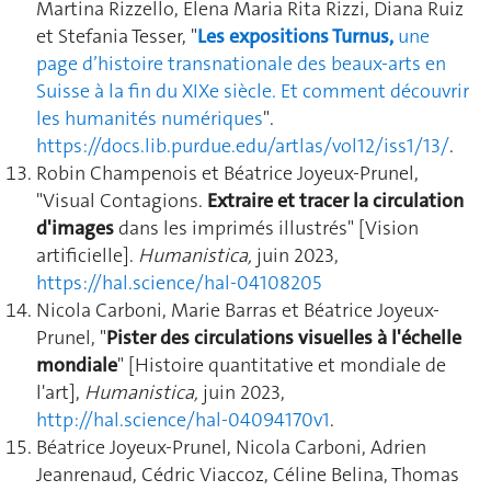
Martina Rizzello, Elena Maria Rita Rizzi, Diana Ruiz
et Stefania Tesser,
"
Les expositions Turnus,
une
page d’histoire transnationale des beaux-arts en
Suisse à la fin du XIXe siècle. Et comment découvrir
les humanités numériques
".
https://docs.lib.purdue.edu/artlas/vol12/iss1/13/
.
Robin Champenois et Béatrice Joyeux-Prunel,
"Visual Contagions.
Extraire et tracer la circulation
d'images
dans les imprimés illustrés" [Vision
artificielle].
Humanistica,
juin 2023,
https://hal.science/hal-04108205
Nicola Carboni, Marie Barras et Béatrice Joyeux-
Prunel, "
Pister des circulations visuelles à l'échelle
mondiale
" [Histoire quantitative et mondiale de
l'art],
Humanistica,
juin 2023,
http://hal.science/hal-04094170v1
.
Béatrice Joyeux-Prunel, Nicola Carboni, Adrien
Jeanrenaud, Cédric Viaccoz, Céline Belina, Thomas