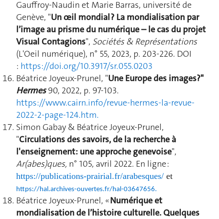
Gauffroy-Naudin et Marie Barras, université de
Genève, "
Un œil mondial ? La mondialisation par
l’image au prisme du numérique – le cas du projet
Visual Contagions
",
Sociétés & Représentations
(L'Oeil numérique), n° 55, 2023, p. 203-226.
DOI
:
https://doi.org/10.3917/sr.055.0203
Béatrice Joyeux-Prunel, "
Une Europe des images?"
Hermes
90, 2022, p. 97-103.
https://www.cairn.info/revue-hermes-la-revue-
2022-2-page-124.htm
.
S
imon Gabay & Béatrice Joyeux-Prunel,
"
Circulations des savoirs, de la recherche à
l'enseignement: une approche genevoise
",
Ar(abes)ques,
n° 105, avril 2022. En ligne :
https://publications-prairial.fr/arabesques/
et
https://hal.archives-ouvertes.fr/hal-03647656.
Béatrice Joyeux-Prunel, «
Numérique et
mondialisation de l’histoire culturelle. Quelques