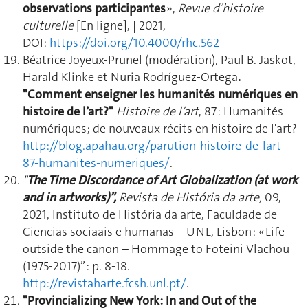
observations participantes
»,
Revue d’histoire
culturelle
[En ligne], | 2021,
DOI:
https://doi.org/10.4000/rhc.562
Béatrice Joyeux-Prunel (modération), Paul B. Jaskot,
Harald Klinke et Nuria Rodríguez-Ortega
.
"Comment enseigner les humanités numériques en
histoire de l’art?"
Histoire de l’art
, 87 : Humanités
numériques; de nouveaux récits en histoire de l'art?
http://blog.apahau.org/parution-histoire-de-lart-
87-humanites-numeriques/
.
"
The Time Discordance of Art Globalization (at work
and in artworks)”,
Revista de História da arte,
09,
2021, Instituto de História da arte, Faculdade de
Ciencias sociaais e humanas – UNL, Lisbon : « Life
outside the canon – Hommage to Foteini Vlachou
(1975-2017)” : p. 8-18.
http://revistaharte.fcsh.unl.pt/
.
"Provincializing New York: In and Out of the