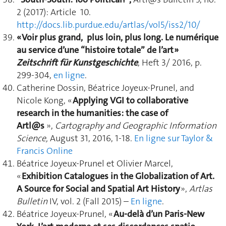
2 (2017): Article 10.
http://docs.lib.purdue.edu/artlas/vol5/iss2/10/
« Voir plus grand, plus loin, plus long. Le numérique
au service d’une “histoire totale” de l’art »
Zeitschrift für Kunstgeschichte
, Heft 3/ 2016, p.
299-304,
en ligne
.
Catherine Dossin, Béatrice Joyeux-Prunel, and
Nicole Kong, «
Applying VGI to collaborative
research in the humanities: the case of
Artl@s
»,
Cartography and Geographic Information
Science,
August 31, 2016, 1-18.
En ligne sur Taylor &
Francis Online
Béatrice Joyeux-Prunel et Olivier Marcel,
«
Exhibition Catalogues in the Globalization of Art.
A Source for Social and Spatial Art History
»,
Artlas
Bulletin
IV, vol. 2 (Fall 2015) –
En ligne
.
Béatrice Joyeux-Prunel, «
Au-delà d’un Paris-New