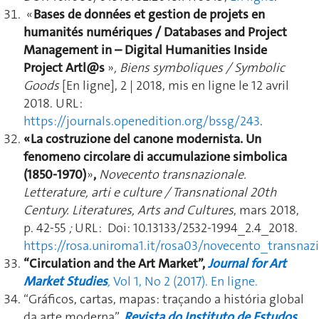
«
Bases de données et gestion de projets en
humanités numériques
/ Databases and Project
Management in – Digital Humanities Inside
Project Artl@s
»
, Biens symboliques / Symbolic
Goods
[En ligne], 2 | 2018, mis en ligne le 12 avril
2018. URL :
https://journals.openedition.org/bssg/243
.
« La
costruzione del canone modernista.
Un
fenomeno circolare di accumulazione simbolica
(1850-1970)
»
,
Novecento transnazionale.
Letterature, arti e culture / Transnational 20th
Century. Literatures, Arts and Cultures
, mars 2018,
p. 42-55
;
URL :
Doi: 10.13133/2532-1994_2.4_2018.
https://rosa.uniroma1.it/rosa03/novecento_transnazi
“Circulation and the Art Market”,
Journal for Art
Market Studies
,
Vol 1, No 2 (2017). En ligne.
“Gráficos, cartas, mapas: traçando a história global
da arte moderna”,
Revista do Instituto de Estudos