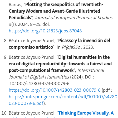
Barras, “
Plotting the Geopolitics of Twentieth-
Century Modern and Avant-Garde Illustrated
Periodicals
”,
Journal of European Periodical Studies
9(1), 2024, 8–29. doi:
https://doi.org/10.21825/jeps.87043
Béatrice Joyeux-Prunel, "
Picasso y la invención del
compromiso artístico
", in
Pi(c)a$$o ,
2023.
Béatrice Joyeux-Prunel, "
Digital humanities in the
era of digital reproducibility: towards a fairest and
post-computational framework
",
International
Journal of Digital Humanities
(2024). DOI:
10.1007/s42803-023-00079-6.
https://doi.org/10.1007/s42803-023-00079-6
(pdf :
https://link.springer.com/content/pdf/10.1007/s4280
023-00079-6.pdf
).
Béatrice Joyeux-Prunel, "
Thinking Europe Visually. A