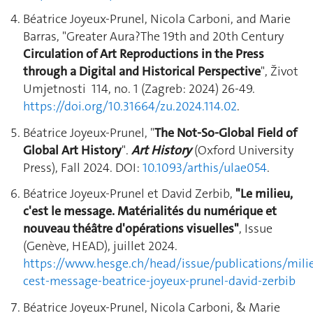
Béatrice Joyeux-Prunel, Nicola Carboni, and Marie
Barras, "Greater Aura?
The 19th and 20th Century
Circulation of Art Reproductions in the Press
through a Digital and Historical Perspective
", Život
Umjetnosti 114, no. 1 (Zagreb: 2024) 26-49.
https://doi.org/10.31664/zu.2024.114.02
.
Béatrice Joyeux-Prunel, "
The Not-So-Global Field of
Global Art History
".
Art History
(Oxford University
Press), Fall 2024. DOI:
10.1093/arthis/ulae054
.
Béatrice Joyeux-Prunel et David Zerbib,
"Le milieu,
c'est le message. Matérialités du numérique et
nouveau théâtre d'opérations visuelles"
, Issue
(Genève, HEAD), juillet 2024.
https://www.hesge.ch/head/issue/publications/mili
cest-message-beatrice-joyeux-prunel-david-zerbib
Béatrice Joyeux-Prunel, Nicola Carboni, & Marie