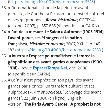
(
https://doi.org/10.4000/histoiremesure.3543
).
« L’internationalisation de la peinture avant-
gardiste, de Courbet à Picasso : un transfert culturel
et ses quiproquos »,
Revue historique
, CCCIX/4
(octobre 2007), p. 857-885 (disponible sur CAIRN)
« L’art de la mesure. Le Salon d’Automne (1903-1914),
l’avant-garde, ses étrangers et la nation
française »,
Histoire et mesure
, 2007, XXII-1, p. 145-
182 (
https://doi.org/10.4000/histoiremesure.2333
)
« Jouer sur l’espace pour maîtriser le temps : la
géopolitique des avant-gardes européennes (1900-
1914)
», revue
EspacesTemps.Net
, déc. 2006
(disponible sur CAIRN)
«
Le ’nul n’est prophète en son pays’ des avant-
gardes parisiennes : un transfert culturel et ses
quiproquos »,
Art et Sociétés
,
"Le voyage des avant-
gardes", 22 juin 2006 (en ligne). English
version:"
The Paris Avant-Gardes. 'A prophet is not