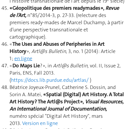
l’histoire transnationale de l’art depuis le 19
siècle)
« Géopolitique des premiers readymades »,
Revue
de l’Art,
n°85/2014-3, p. 27-33. (relecture des
premiers ready-mades de Marcel Duchamp, à partir
d’une perspective transnationale et
cartographique).
«
The Uses and Abuses of Peripheries in Art
History
»,
Artl@s Bulletin
, 3, no. 1 (2014) : Article
1 ;
en ligne
«
Do Maps Lie
? », in
Artl@s Bulletin,
vol. II, Issue 2,
Paris, ENS, Fall 2013.
(
https://docs.lib.purdue.edu/artlas/
)
Béatrice Joyeux-Prunel, Catherine S. Dossin, and
Sorin A. Matei,
« Spatial (Digital) Art History. A Total
Art History ? The Artl@s Project »,
Visual Resources,
An International Journal of Documentation,
numéro spécial "Digital Art History", mars
2013.
Version en ligne