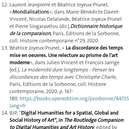
Laurent Jeanpierre et Béatrice Joyeux-Prunel,
«
Mondialisations
», dans Marie-Bénédicte Daviet-
Vincent, Nicolas Delalande, Béatrice Joyeux-Prunel
et Pierre Singaravélou (dir.),
Dictionnaire historique
de la comparaison,
Paris, Editions de la Sorbonne,
coll. Histoire contemporaine n°29, 2020.
Béatrice Joyeux-Prunel, «
La discordance des temps
mise e
n oeuvres. Une relecture au prisme de l’art
moderne
», dans Julien Vincent et François Jarrige
(ed.),
La modernité dure longtemps - Penser les
discordances des temps avec Christophe Charle,
Paris, Editions de la Sorbonne, coll. Histoire
contemporaine, 2020, p. 161-
180.
https://books.openedition.org/psorbonne/84725
lang=fr
BJP,
“
Digital Humanities for a Spatial, Global and
Social History of Art”, in
The Routledge Companion
to Digital Humanities and Art History
, edited by