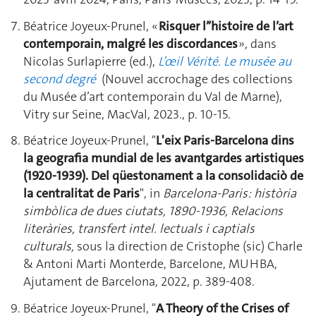
Béatrice Joyeux-Prunel, «
Risquer l’’histoire de l’art
contemporain, malgré les discordances
», dans
Nicolas Surlapierre (ed.),
L’œil Vérité. Le musée au
second degré
(Nouvel accrochage des collections
du Musée d’art contemporain du Val de Marne),
Vitry sur Seine, MacVal, 2023., p. 10-15.
Béatrice Joyeux-Prunel, "
L'eix Paris-Barcelona dins
la geografia mundial de les avantgardes artistiques
(1920-1939). Del qüestonament a la consolidaciò de
la centralitat de Paris
", in
Barcelona-Paris: història
simbòlica de dues ciutats, 1890-1936, Relacions
literàries, transfert intel. lectuals i captials
culturals,
sous la direction de Cristophe (sic) Charle
& Antoni Marti Monterde, Barcelone, MUHBA,
Ajutament de Barcelona, 2022, p. 389-408.
Béatrice Joyeux-Prunel, "
A Theory of the Crises of