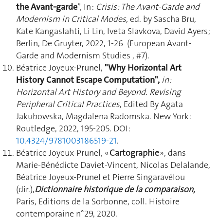
the Avant-garde
”, In :
Crisis: The Avant-Garde and
Modernism in Critical Modes,
ed. by Sascha Bru,
Kate Kangaslahti, Li Lin, Iveta Slavkova, David Ayers;
Berlin, De Gruyter, 2022, 1-26
(European Avant-
Garde and Modernism Studies , #7).
Béatrice Joyeux-Prunel,
"Why Horizontal Art
History Cannot Escape Computation",
in:
Horizontal Art History and Beyond. Revising
Peripheral Critical Practices
, Edited By Agata
Jakubowska, Magdalena Radomska. New York:
Routledge, 2022, 195-205. DOI:
10.4324/9781003186519-21
.
Béatrice Joyeux-Prunel, «
Cartographie
», dans
Marie-Bénédicte Daviet-Vincent, Nicolas Delalande,
Béatrice Joyeux-Prunel et Pierre Singaravélou
(dir.),
Dictionnaire historique de la comparaison,
Paris, Editions de la Sorbonne, coll. Histoire
contemporaine n°29, 2020.