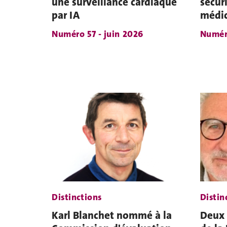
une surveillance cardiaque
sécur
par IA
médi
Numéro 57 - juin 2026
Numéro
Distinctions
Distin
Karl Blanchet nommé à la
Deux 