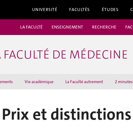
UNIVERSITÉ
FACULTÉS
ÉTUDES
LA FACULTÉ
ENSEIGNEMENT
RECHERCHE
FAC
 FACULTÉ DE MÉDECINE
ements
Vie académique
La Faculté autrement
2 minutes 
Prix et distinctions