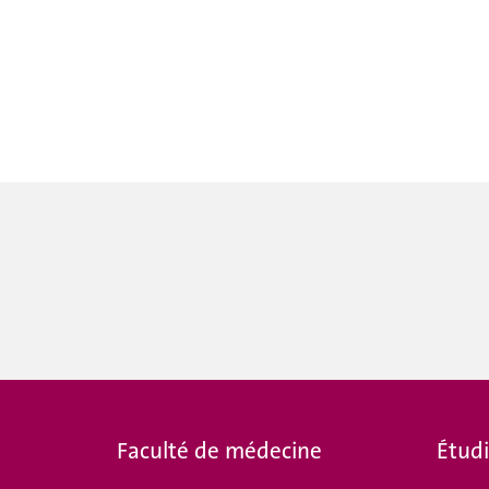
Faculté de médecine
É
tud