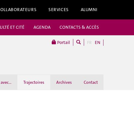
COLLABORATEURS
SERVICES
ALUMNI
ULTÉ ET CITÉ
AGENDA
CONTACTS & ACCÈS
Portail
FR
EN
avec...
Trajectoires
Archives
Contact