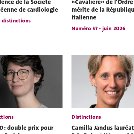
dence de la Société
«Cavaliere» de l'Ordre
éenne de cardiologie
mérite de la Républiq
italienne
t distinctions
Numéro 57 - juin 2026
ctions
Distinctions
 : double prix pour
Camilla Jandus lauréa