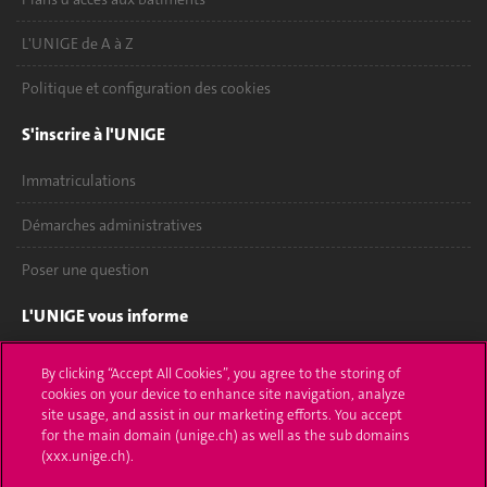
L'UNIGE de A à Z
Politique et configuration des cookies
S'inscrire à l'UNIGE
Immatriculations
Démarches administratives
Poser une question
L'UNIGE vous informe
UNIGE Mobile
By clicking “Accept All Cookies”, you agree to the storing of
cookies on your device to enhance site navigation, analyze
Médias
site usage, and assist in our marketing efforts. You accept
for the main domain (unige.ch) as well as the sub domains
Offres d'emploi
(xxx.unige.ch).