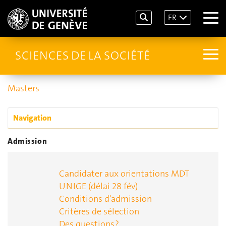
FR
SCIENCES DE LA SOCIÉTÉ
Masters
Navigation
Admission
Candidater aux orientations MDT
UNIGE (délai 28 fév)
Conditions d'admission
Critères de sélection
Des questions ?