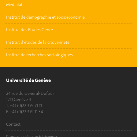
Medialab
Institut de démographie et socioéconomie
Institut des Etudes Genre
Institut d'études de la citoyenneté
Institut de recherches sociologiques
Université de Genève
24 rue du Général-Dufour
1211 Genève 4
T. +41 (0)22 379 71 11
F. +41 (0)22 379 11 34
Contact
Plans d'accès aux bâtiments