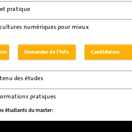
 et pratique
cultures numériques pour mieux
tion
Demander de l'info
Candidature
ntenu des études
formations pratiques
es étudiants du master :