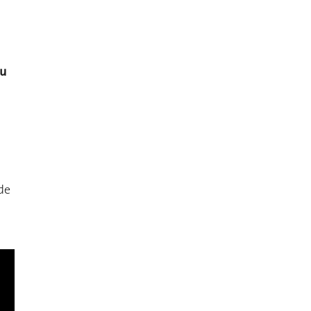
du
de