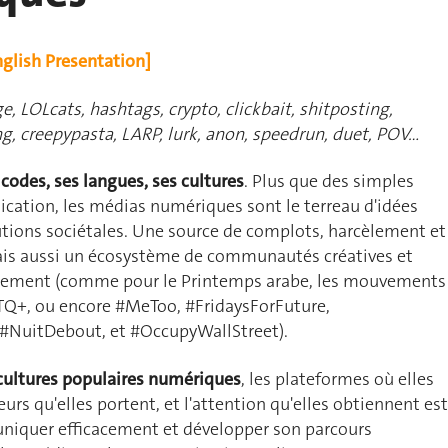
nglish Presentation]
e, LOLcats, hashtags, crypto, clickbait, shitposting,
ing, creepypasta, LARP, lurk, anon, speedrun, duet, POV…
codes, ses langues, ses cultures
.
Plus que des simples
ation, les médias numériques sont le terreau d'idées
utions sociétales
. Une source de complots, harcèlement et
is aussi un écosystème de communautés créatives et
gement (comme pour le Printemps arabe, les mouvements
BTQ+, ou encore #MeToo,
#FridaysForFuture,
 #NuitDebout, et #OccupyWallStreet).
 cultures populaires numériques
, les plateformes où elles
eurs qu'elles portent, et l'attention qu'elles obtiennent est
niquer efficacement et développer son parcours