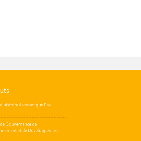
tuts
t d'histoire économique Paul
t de Gouvernance de
onnement et de Développement
ial