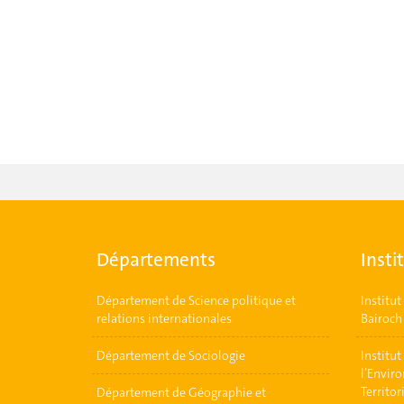
Départements
Insti
Département de Science politique et
Institu
relations internationales
Bairoch
Département de Sociologie
Institu
l’Envir
Territor
Département de Géographie et