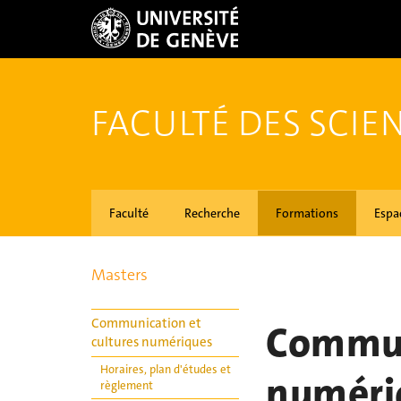
FACULTÉ DES SCIEN
Faculté
Recherche
Formations
Espa
Masters
Communication et
Commun
cultures numériques
Horaires, plan d'études et
numéri
règlement