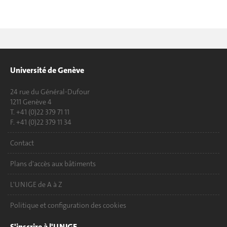
Université de Genève
24 rue du Général-Dufour
1211 Genève 4
T. +41 (0)22 379 71 11
F. +41 (0)22 379 11 34
Contact
Plans d'accès aux bâtiments
L'UNIGE de A à Z
Politique et configuration des cookies
S'inscrire à l'UNIGE