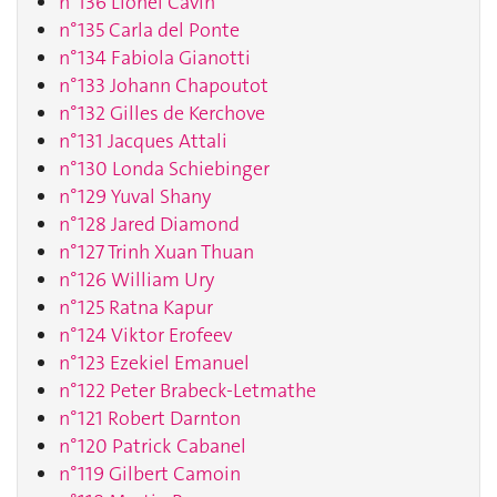
n°136 Lionel Cavin
n°135 Carla del Ponte
n°134 Fabiola Gianotti
n°133 Johann Chapoutot
n°132 Gilles de Kerchove
n°131 Jacques Attali
n°130 Londa Schiebinger
n°129 Yuval Shany
n°128 Jared Diamond
n°127 Trinh Xuan Thuan
n°126 William Ury
n°125 Ratna Kapur
n°124 Viktor Erofeev
n°123 Ezekiel Emanuel
n°122 Peter Brabeck-Letmathe
n°121 Robert Darnton
n°120 Patrick Cabanel
n°119 Gilbert Camoin