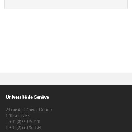
Université de Genève
24 rue du Général-Dufour
1211 Genève 4
T. +41 (0)22 379 71 11
F. +41 (0)22 379 11 34