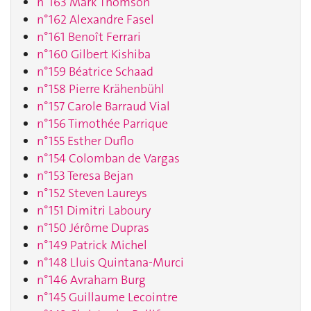
n°163 Mark Thomson
n°162 Alexandre Fasel
n°161 Benoît Ferrari
n°160 Gilbert Kishiba
n°159 Béatrice Schaad
n°158 Pierre Krähenbühl
n°157 Carole Barraud Vial
n°156 Timothée Parrique
n°155 Esther Duflo
n°154 Colomban de Vargas
n°153 Teresa Bejan
n°152 Steven Laureys
n°151 Dimitri Laboury
n°150 Jérôme Dupras
n°149 Patrick Michel
n°148 Lluis Quintana-Murci
n°146 Avraham Burg
n°145 Guillaume Lecointre