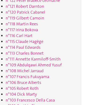
n°122 Peter Brabeck-Letmathe
n°121 Robert Darnton
n°120 Patrick Cabanel
n°119 Gilbert Camoin
n°118 Martin Rees
n°117 Irina Bokova
n°116 Carl Hart
n°115 Claude Hagège
n°114 Paul Edwards
n°113 Charles Bonnet
n°111 Annette Karmiloff-Smith
n°109 Abdulqawi Ahmed Yusuf
n°108 Michel Jarraud
n°107 Francis Fukuyama
n°106 Bruce Alberts
n°105 Robert Roth
n°104 Dick Marty
n°103 Francesco Della Casa