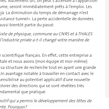
les. Autrement dit, on peut s’attendre à l’apparition
llume, seront immédiatement prêts à l’emploi. Les
déjà. La diminution du temps de démarrage n’est
ésistance tunnel». La perte accidentelle de données
aussi bientôt partie du passé.
 mixte de physique, commune au CNRS et à THALES
l’industrie privée a-t-il changé votre manière de
scientifique français. En effet, cette entreprise a
ntale et nous avons (mon équipe et moi-même)
 sa structure de recherche tout en ayant une grande
 Un avantage notable à travailler en contact avec le
ensibilisé au potentiel applicatif d’une nouvelle
lorer des directions qui se sont révélées très
fondamental que pratique.
ositif qui a permis le développement des têtes de
nte. Pourquoi?