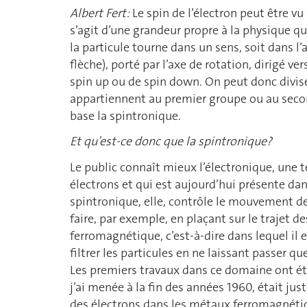
Albert Fert:
Le spin de l’électron peut être vu
s’agit d’une grandeur propre à la physique q
la particule tourne dans un sens, soit dans l’
flèche), porté par l’axe de rotation, dirigé ve
spin up ou de spin down. On peut donc diviser
appartiennent au premier groupe ou au second.
base la spintronique.
Et qu’est-ce donc que la spintronique?
Le public connaît mieux l’électronique, une t
électrons et qui est aujourd’hui présente da
spintronique, elle, contrôle le mouvement des
faire, par exemple, en plaçant sur le trajet d
ferromagnétique, c’est-à-dire dans lequel i
filtrer les particules en ne laissant passer qu
Les premiers travaux dans ce domaine ont ét
j’ai menée à la fin des années 1960, était jus
des électrons dans les métaux ferromagnétique