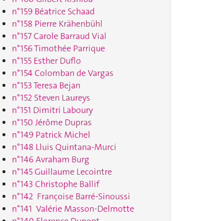
n°159 Béatrice Schaad
n°158 Pierre Krähenbühl
n°157 Carole Barraud Vial
n°156 Timothée Parrique
n°155 Esther Duflo
n°154 Colomban de Vargas
n°153 Teresa Bejan
n°152 Steven Laureys
n°151 Dimitri Laboury
n°150 Jérôme Dupras
n°149 Patrick Michel
n°148 Lluis Quintana-Murci
n°146 Avraham Burg
n°145 Guillaume Lecointre
n°143 Christophe Ballif
n°142 Françoise Barré-Sinoussi
n°141 Valérie Masson-Delmotte
n°140 Florence Dupont