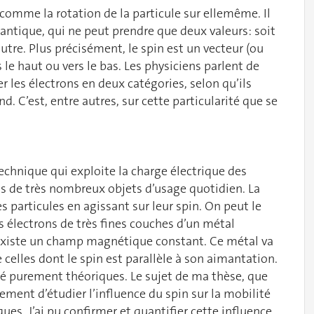
 comme la rotation de la particule sur ellemême. Il
uantique, qui ne peut prendre que deux valeurs: soit
autre. Plus précisément, le spin est un vecteur (ou
rs le haut ou vers le bas. Les physiciens parlent de
 les électrons en deux catégories, selon qu’ils
 C’est, entre autres, sur cette particularité que se
echnique qui exploite la charge électrique des
ns de très nombreux objets d’usage quotidien. La
 particules en agissant sur leur spin. On peut le
es électrons de très fines couches d’un métal
l existe un champ magnétique constant. Ce métal va
e celles dont le spin est parallèle à son aimantation.
é purement théoriques. Le sujet de ma thèse, que
tement d’étudier l’influence du spin sur la mobilité
s. J’ai pu confirmer et quantifier cette influence,