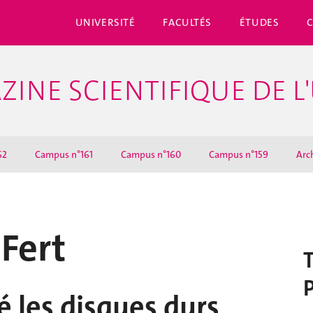
UNIVERSITÉ
FACULTÉS
ÉTUDES
ZINE SCIENTIFIQUE DE L
62
Campus n°161
Campus n°160
Campus n°159
Arc
 Fert
 les disques durs