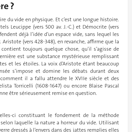
re ?
ire du vide en physique. Et c’est une longue histoire.
els Leucippe (vers 500 av. J.-C.) et Démocrite (vers
éfendent déjà l’idée d’un espace vide, sans lequel les
 Aristote (vers 428-348), en revanche, affirme que la
e contient toujours quelque chose, qu’il s’agisse de
e dernière est une substance mystérieuse remplissant
tes et les étoiles. La voix d’Aristote étant beaucoup
pensée s’impose et domine les débats durant deux
comment il a fallu attendre le XVIIe siècle et des
lista Torricelli (1608-1647) ou encore Blaise Pascal
ienne être sérieusement remise en question.
elles-ci constituant le fondement de la méthode
 selon laquelle la nature a horreur du vide. Utilisant
rre dressés à l’envers dans des jattes remplies elles