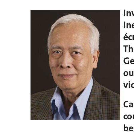
In
In
éc
T
Ge
ou
vi
Ca
co
be