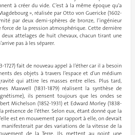
iennent à créer du vide. C’est à la même époque qu’a
 Magdebourg », réalisée par Otto von Guericke (1602-
imité par deux demi-sphères de bronze, l’ingénieur
e force de la pression atmosphérique. Cette dernière
e deux attelages de huit chevaux, chacun tirant une
rrive pas à les séparer.
1727) fait de nouveau appel à l’éther car il a besoin
ments des objets à travers l’espace et d’un médium
avité qui attire les masses entre elles. Plus tard,
mes Maxwell (1831-1879) réalisent la synthèse de
magnétisme), ils pensent toujours que les ondes se
lbert Michelson (1852-1931) et Edward Morley (1838-
la présence de l’éther. Selon eux, étant donné que la
’elle est en mouvement par rapport à elle, on devrait
 manifesterait par des variations de la vitesse de la
ouvement de la Terre. Ils mettent au point une