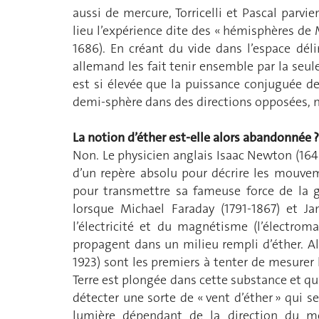
aussi de mercure, Torricelli et Pascal parv
lieu l’expérience dite des « hémisphères de
1686). En créant du vide dans l’espace dél
allemand les fait tenir ensemble par la seul
est si élevée que la puissance conjuguée d
demi-sphère dans des directions opposées, n’a
La notion d’éther est-elle alors abandonnée ?
Non. Le physicien anglais Isaac Newton (1643-
d’un repère absolu pour décrire les mouve
pour transmettre sa fameuse force de la gr
lorsque Michael Faraday (1791-1867) et Ja
l’électricité et du magnétisme (l’électro
propagent dans un milieu rempli d’éther. A
1923) sont les premiers à tenter de mesurer 
Terre est plongée dans cette substance et qu
détecter une sorte de « vent d’éther » qui se
lumière dépendant de la direction du m