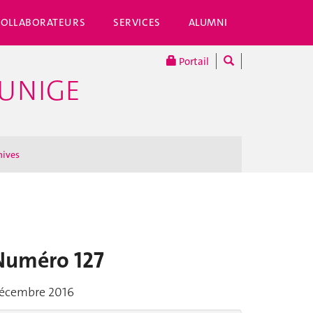
COLLABORATEURS
SERVICES
ALUMNI
Portail
'UNIGE
hives
Numéro 127
écembre 2016