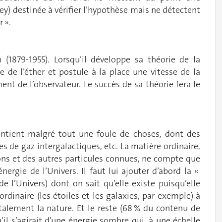
y) destinée à vérifier l’hypothèse mais ne détectent
 ».
n (1879-1955). Lorsqu’il développe sa théorie de la
se de l’éther et postule à la place une vitesse de la
t de l’observateur. Le succès de sa théorie fera le
contient malgré tout une foule de choses, dont des
es de gaz intergalactiques, etc. La matière ordinaire,
ons et des autres particules connues, ne compte que
ergie de l’Univers. Il faut lui ajouter d’abord la «
e l’Univers) dont on sait qu’elle existe puisqu’elle
ordinaire (les étoiles et les galaxies, par exemple) à
talement la nature. Et le reste (68 % du contenu de
’il s’agirait d’une énergie sombre qui, à une échelle