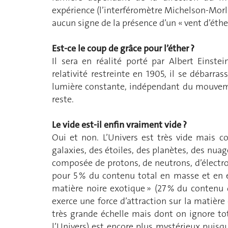
expérience (l’interféromètre Michelson-Morle
aucun signe de la présence d’un « vent d’éther
Est-ce le coup de grâce pour l’éther ?
Il sera en réalité porté par Albert Einstei
relativité restreinte en 1905, il se débarras
lumière constante, indépendant du mouvemen
reste.
Le vide est-il enfin vraiment vide ?
Oui et non. L’Univers est très vide mais 
galaxies, des étoiles, des planètes, des nuag
composée de protons, de neutrons, d’électr
pour 5 % du contenu total en masse et en én
matière noire exotique » (27 % du contenu d
exerce une force d’attraction sur la matière 
très grande échelle mais dont on ignore to
l’Univers) est encore plus mystérieux puisqu