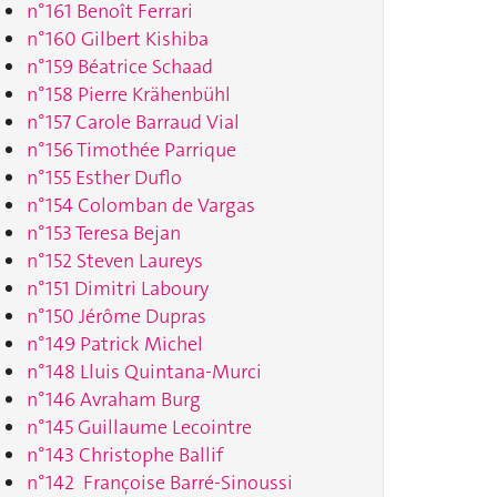
n°161 Benoît Ferrari
n°160 Gilbert Kishiba
n°159 Béatrice Schaad
n°158 Pierre Krähenbühl
n°157 Carole Barraud Vial
n°156 Timothée Parrique
n°155 Esther Duflo
n°154 Colomban de Vargas
n°153 Teresa Bejan
n°152 Steven Laureys
n°151 Dimitri Laboury
n°150 Jérôme Dupras
n°149 Patrick Michel
n°148 Lluis Quintana-Murci
n°146 Avraham Burg
n°145 Guillaume Lecointre
n°143 Christophe Ballif
n°142 Françoise Barré-Sinoussi