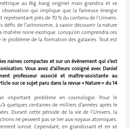
métrique au Big bang originel mais grandira et se
tte observation qui implique que la fameuse énergie
et représentant près de 70 % du contenu de l’Univers.
s défis de l’astronomie, à savoir découvrir la nature
la matière noire exotique. Lorsqu’on comprendra ces
le problème de la formation des galaxies. Tout est
xies naines compactes et sur un événement qui s’est
éionisation. Vous avez d’ailleurs cosigné avec Daniel
ent professeur associé et maître-assistante au
cle sur ce sujet paru dans la revue « Nature » du 14
e un important problème en cosmologie. Pour le
’à quelques centaines de milliers d’années après le
nées. Durant cette période de la vie de l’Univers, la
ectrons ne peuvent pas se lier aux noyaux atomiques.
talement ionisé. Cependant, en grandissant et en se