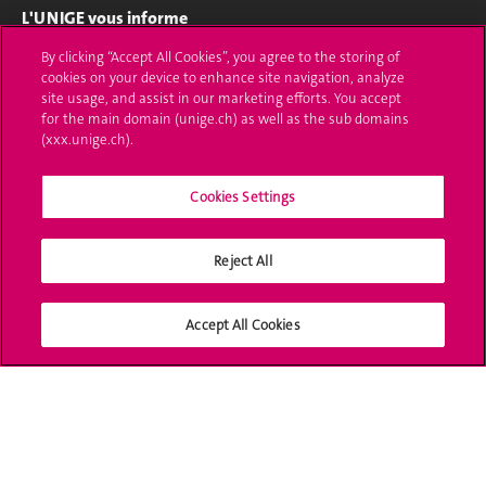
L'UNIGE vous informe
By clicking “Accept All Cookies”, you agree to the storing of
UNIGE Mobile
cookies on your device to enhance site navigation, analyze
site usage, and assist in our marketing efforts. You accept
Médias
for the main domain (unige.ch) as well as the sub domains
(xxx.unige.ch).
Offres d'emploi
Bibliothèque
Cookies Settings
Calendrier académique
Reject All
Médias sociaux UNIGE
Accept All Cookies
Accréditation