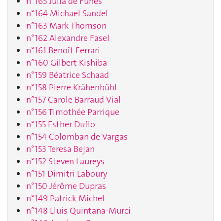
n°165 Julia de Funès
n°164 Michael Sandel
n°163 Mark Thomson
n°162 Alexandre Fasel
n°161 Benoît Ferrari
n°160 Gilbert Kishiba
n°159 Béatrice Schaad
n°158 Pierre Krähenbühl
n°157 Carole Barraud Vial
n°156 Timothée Parrique
n°155 Esther Duflo
n°154 Colomban de Vargas
n°153 Teresa Bejan
n°152 Steven Laureys
n°151 Dimitri Laboury
n°150 Jérôme Dupras
n°149 Patrick Michel
n°148 Lluis Quintana-Murci