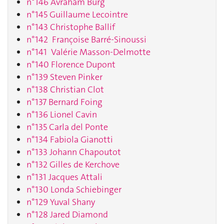
n°146 Avraham Burg
n°145 Guillaume Lecointre
n°143 Christophe Ballif
n°142 Françoise Barré-Sinoussi
n°141 Valérie Masson-Delmotte
n°140 Florence Dupont
n°139 Steven Pinker
n°138 Christian Clot
n°137 Bernard Foing
n°136 Lionel Cavin
n°135 Carla del Ponte
n°134 Fabiola Gianotti
n°133 Johann Chapoutot
n°132 Gilles de Kerchove
n°131 Jacques Attali
n°130 Londa Schiebinger
n°129 Yuval Shany
n°128 Jared Diamond