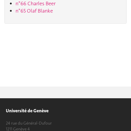
n°66 Charles Beer
n°65 Olaf Blanke
Université de Genève
24 rue du Général-Dufour
1211 Genève 4