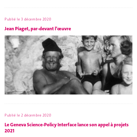
Publié le
3 décembre 2020
Jean Piaget, par-devant l’œuvre
Publié le
2 décembre 2020
Le Geneva Science-Policy Interface lance son appel à projets
2021