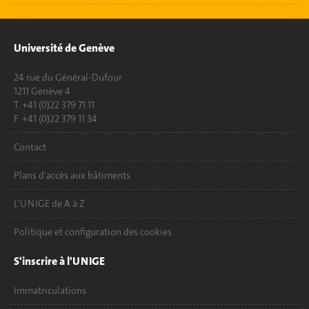
Université de Genève
24 rue du Général-Dufour
1211 Genève 4
T. +41 (0)22 379 71 11
F. +41 (0)22 379 11 34
Contact
Plans d'accès aux bâtiments
L'UNIGE de A à Z
Politique et configuration des cookies
S'inscrire à l'UNIGE
Immatriculations