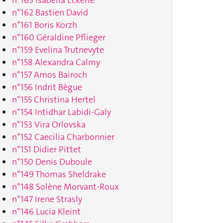
n°163 Isabella Eckerle
n°162 Bastien David
n°161 Boris Korzh
n°160 Géraldine Pflieger
n°159 Evelina Trutnevyte
n°158 Alexandra Calmy
n°157 Amos Bairoch
n°156 Indrit Bègue
n°155 Christina Hertel
n°154 Intidhar Labidi-Galy
n°153 Vira Orlovska
n°152 Caecilia Charbonnier
n°151 Didier Pittet
n°150 Denis Duboule
n°149 Thomas Sheldrake
n°148 Solène Morvant-Roux
n°147 Irene Strasly
n°146 Lucia Kleint