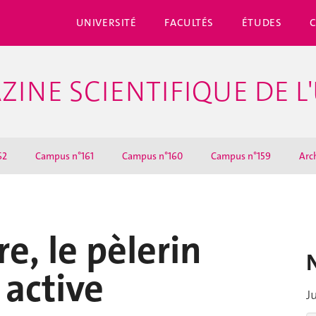
UNIVERSITÉ
FACULTÉS
ÉTUDES
ZINE SCIENTIFIQUE DE L
62
Campus n°161
Campus n°160
Campus n°159
Arc
e, le pèlerin
 active
J