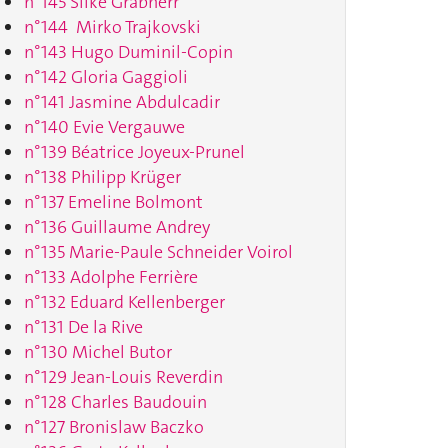
n°145 Silke Grabherr
n°144 Mirko Trajkovski
n°143 Hugo Duminil-Copin
n°142 Gloria Gaggioli
n°141 Jasmine Abdulcadir
n°140 Evie Vergauwe
n°139 Béatrice Joyeux-Prunel
n°138 Philipp Krüger
n°137 Emeline Bolmont
n°136 Guillaume Andrey
n°135 Marie-Paule Schneider Voirol
n°133 Adolphe Ferrière
n°132 Eduard Kellenberger
n°131 De la Rive
n°130 Michel Butor
n°129 Jean-Louis Reverdin
n°128 Charles Baudouin
n°127 Bronislaw Baczko