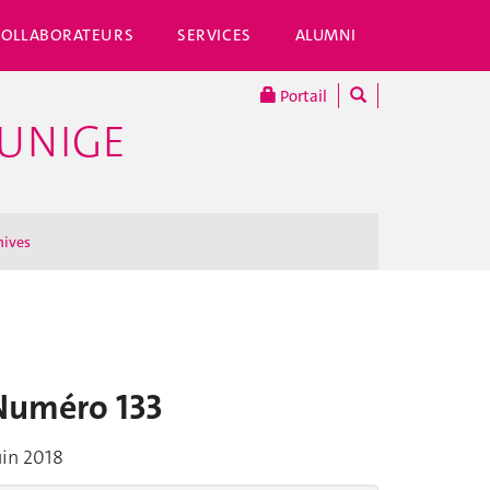
COLLABORATEURS
SERVICES
ALUMNI
Portail
'UNIGE
hives
Numéro 133
uin 2018