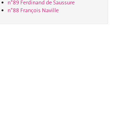
n°89 Ferdinand de Saussure
n°88 François Naville