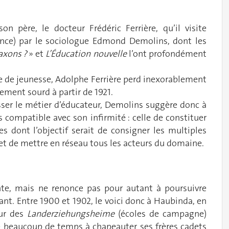
père, le docteur Frédéric Ferrière, qu’il visite
France) par le sociologue Edmond Demolins, dont les
Saxons ?
» et
L’Éducation nouvelle
l’ont profondément
ie de jeunesse, Adolphe Ferrière perd inexorablement
lement sourd à partir de 1921.
sser le métier d’éducateur, Demolins suggère donc à
s compatible avec son infirmité : celle de constituer
s dont l’objectif serait de consigner les multiples
et de mettre en réseau tous les acteurs du domaine.
vante, mais ne renonce pas pour autant à poursuivre
tant. Entre 1900 et 1902, le voici donc à Haubinda, en
eur des
Landerziehungsheime
(écoles de campagne)
se beaucoup de temps à chapeauter ses frères cadets