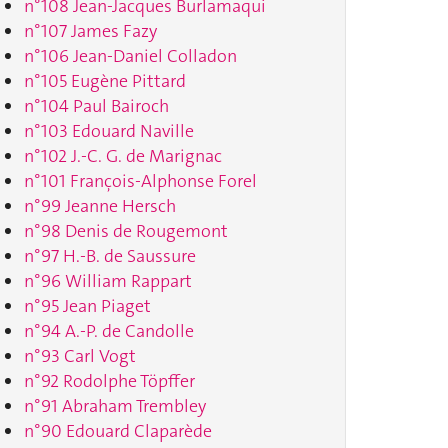
n°108 Jean-Jacques Burlamaqui
n°107 James Fazy
n°106 Jean-Daniel Colladon
n°105 Eugène Pittard
n°104 Paul Bairoch
n°103 Edouard Naville
n°102 J.-C. G. de Marignac
n°101 François-Alphonse Forel
n°99 Jeanne Hersch
n°98 Denis de Rougemont
n°97 H.-B. de Saussure
n°96 William Rappart
n°95 Jean Piaget
n°94 A.-P. de Candolle
n°93 Carl Vogt
n°92 Rodolphe Töpffer
n°91 Abraham Trembley
n°90 Edouard Claparède