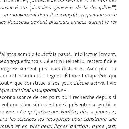
a Hofstetter,
professeure au sein de la Section des
onsacré aux pionniers genevois de la discipline
**
,
, un mouvement dont il se conçoit en quelque sorte
ues Rousseau devient plusieurs années durant le fer
éalistes semble toutefois passé. Intellectuellement,
 pédagogue français Célestin Freinet lui restera fidèle
 progressivement pris leurs distances. Avec plus ou
son « cher ami et collègue » Édouard Claparède qui
tout » que constitue à ses yeux
L’École active
, livre
ique doctrinal insupportable
».
econnaissance de ses pairs qu’il recherche depuis si
r volume d’une série destinée à présenter la synthèse
’œuvre. «
Ce qui préoccupe Ferrière, dès sa jeunesse,
ans les sciences les ressources pour construire une
ain et en tirer deux lignes d’action : d’une part,