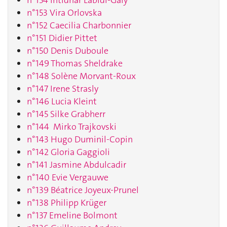
n°154 Intidhar Labidi-Galy
n°153 Vira Orlovska
n°152 Caecilia Charbonnier
n°151 Didier Pittet
n°150 Denis Duboule
n°149 Thomas Sheldrake
n°148 Solène Morvant-Roux
n°147 Irene Strasly
n°146 Lucia Kleint
n°145 Silke Grabherr
n°144 Mirko Trajkovski
n°143 Hugo Duminil-Copin
n°142 Gloria Gaggioli
n°141 Jasmine Abdulcadir
n°140 Evie Vergauwe
n°139 Béatrice Joyeux-Prunel
n°138 Philipp Krüger
n°137 Emeline Bolmont