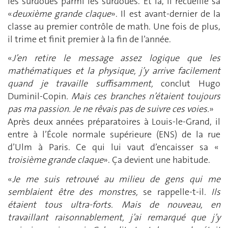
les surdoués parmi les surdoués. Et là, il recueille sa
«
deuxième grande claque
». Il est avant-dernier de la
classe au premier contrôle de math. Une fois de plus,
il trime et finit premier à la fin de l’année.
«
J’en retire le message assez logique que les
mathématiques et la physique, j’y arrive facilement
quand je travaille suffisamment,
conclut Hugo
Duminil-Copin
. Mais ces branches n’étaient toujours
pas ma passion. Je ne rêvais pas de suivre ces voies.
»
Après deux années préparatoires à Louis-le-Grand, il
entre à l’École normale supérieure (ENS) de la rue
d’Ulm à Paris. Ce qui lui vaut d’encaisser sa «
troisième grande claque
». Ça devient une habitude.
«
Je me suis retrouvé au milieu de gens qui me
semblaient être des monstres,
se rappelle-t-il
. Ils
étaient tous ultra-forts. Mais de nouveau, en
travaillant raisonnablement, j’ai remarqué que j’y