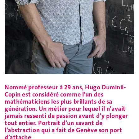
Nommé professeur à 29 ans, Hugo Duminil-
Copin est considéré comme l’un des
mathématiciens les plus brillants de sa
génération. Un métier pour lequel il n’avait
jamais ressenti de passion avant d’y plonger
tout entier. Portrait d’un savant de
l’abstraction qui a fait de Genève son port
d’attache