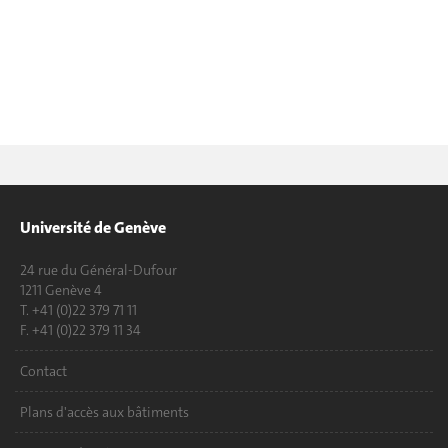
Université de Genève
24 rue du Général-Dufour
1211 Genève 4
T. +41 (0)22 379 71 11
F. +41 (0)22 379 11 34
Contact
Plans d'accès aux bâtiments