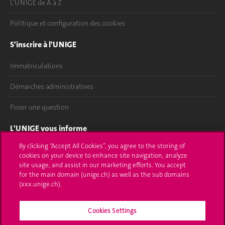
L'UNIGE de A à Z
Politique et configuration des cookies
S'inscrire à l'UNIGE
Immatriculations
Démarches administratives
Poser une question
L'UNIGE vous informe
By clicking “Accept All Cookies”, you agree to the storing of
UNIGE Mobile
cookies on your device to enhance site navigation, analyze
site usage, and assist in our marketing efforts. You accept
Médias
for the main domain (unige.ch) as well as the sub domains
(xxx.unige.ch).
Offres d'emploi
Cookies Settings
Bibliothèque