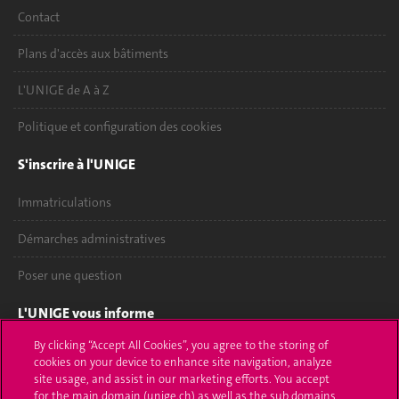
Contact
Plans d'accès aux bâtiments
L'UNIGE de A à Z
Politique et configuration des cookies
S'inscrire à l'UNIGE
Immatriculations
Démarches administratives
Poser une question
L'UNIGE vous informe
By clicking “Accept All Cookies”, you agree to the storing of
UNIGE Mobile
cookies on your device to enhance site navigation, analyze
site usage, and assist in our marketing efforts. You accept
Médias
for the main domain (unige.ch) as well as the sub domains