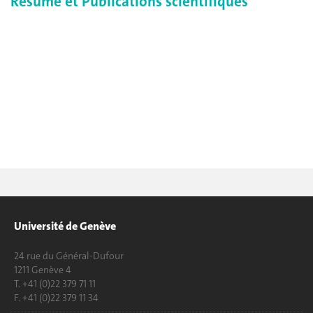
Resumé et Publications scientifiques
Université de Genève
24 rue du Général-Dufour
1211 Genève 4
T. +41 (0)22 379 71 11
F. +41 (0)22 379 11 34