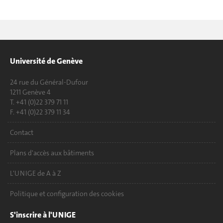
Université de Genève
24 rue du Général-Dufour
1211 Genève 4
T. +41 (0)22 379 71 11
F. +41 (0)22 379 11 34
Contact
Plans d'accès aux bâtiments
L'UNIGE de A à Z
Politique et configuration des cookies
S'inscrire à l'UNIGE