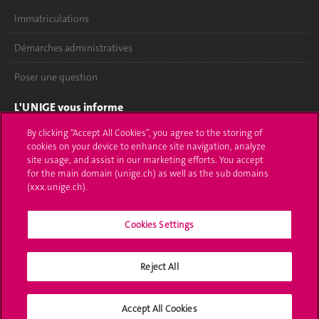
Immatriculations
Démarches administratives
Poser une question
L'UNIGE vous informe
By clicking “Accept All Cookies”, you agree to the storing of
UNIGE Mobile
cookies on your device to enhance site navigation, analyze
site usage, and assist in our marketing efforts. You accept
Médias
for the main domain (unige.ch) as well as the sub domains
(xxx.unige.ch).
Offres d'emploi
Bibliothèque
Cookies Settings
Calendrier académique
Reject All
Médias sociaux UNIGE
Accept All Cookies