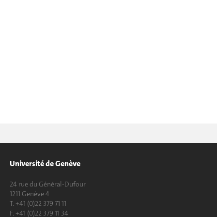
Université de Genève
24 rue du Général-Dufour
1211 Genève 4
T. +41 (0)22 379 71 11
F. +41 (0)22 379 11 34