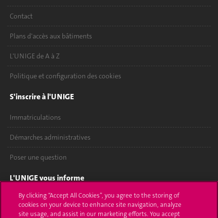
Contact
Plans d'accès aux bâtiments
L'UNIGE de A à Z
Politique et configuration des cookies
S'inscrire à l'UNIGE
Immatriculations
Démarches administratives
Poser une question
L'UNIGE vous informe
By clicking “Accept All Cookies”, you agree to the storing of
UNIGE Mobile
cookies on your device to enhance site navigation, analyze
site usage, and assist in our marketing efforts. You accept