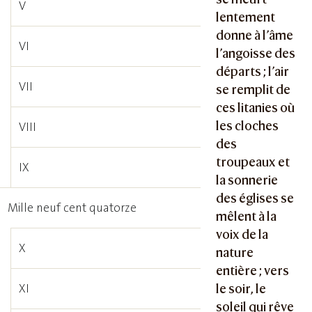
V
lentement
donne à l’âme
VI
l’angoisse des
départs ; l’air
VII
se remplit de
ces litanies où
les cloches
VIII
des
troupeaux et
IX
la sonnerie
des églises se
Mille neuf cent quatorze
mêlent à la
voix de la
X
nature
entière ; vers
XI
le soir, le
soleil qui rêve