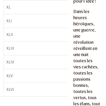
pour l’idée !
XL
Dans les
heures
XLI
héroïques,
une guerre,
XLII
une
révolution
XLIII
réveillent en
une nuit
toutes les
XLIV
vies cachées,
toutes les
XLV
passions
bonnes,
XLVI
toutes les
vertus, tous
les élans, tout