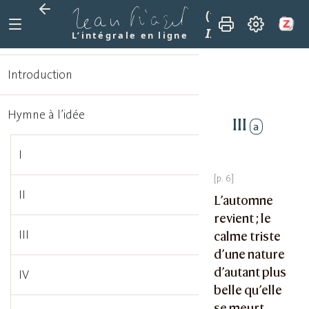
(1915)
La mission 
III
L’intégrale en ligne
Introduction
Hymne à l’idée
III
a
I
II
L’automne
revient ; le
III
calme triste
d’une nature
d’autant plus
IV
belle qu’elle
se meurt