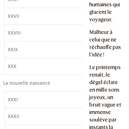
humaines qui
glacent le
XXVII
voyageur.
Malheur à
XXVIII
celui que ne
réchauffe pas
XXIX
l’idée !
XXX
Le printemps
renaît, le
dégel éclate
La nouvelle naissance
en mille sons
joyeux, un
XXXI
bruit vague et
immense
XXXII
soulève par
instants la