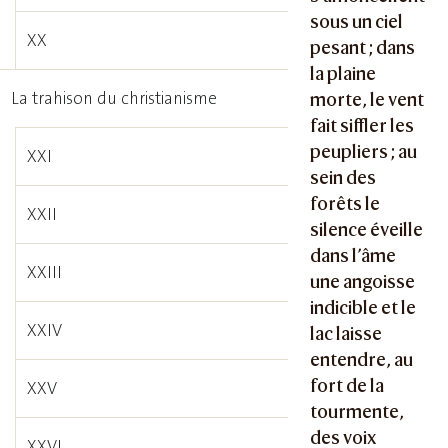
sous un ciel
XX
pesant ; dans
la plaine
La trahison du christianisme
morte, le vent
fait siffler les
peupliers ; au
XXI
sein des
forêts le
XXII
silence éveille
dans l’âme
XXIII
une angoisse
indicible et le
XXIV
lac laisse
entendre, au
fort de la
XXV
tourmente,
des voix
XXVI