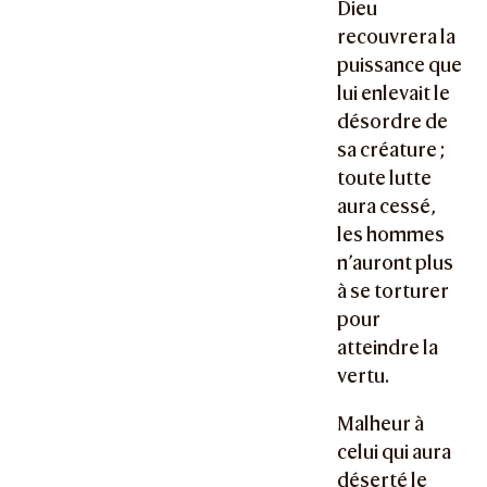
Dieu
recouvrera la
puissance que
lui enlevait le
désordre de
sa créature ;
toute lutte
aura cessé,
les hommes
n’auront plus
à se torturer
pour
atteindre la
vertu.
Malheur à
celui qui aura
déserté le