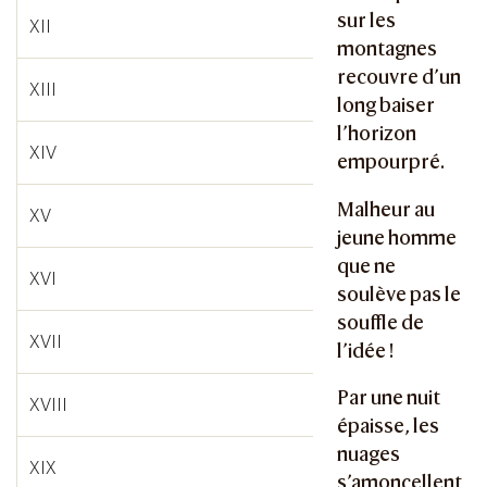
sur les
XII
montagnes
recouvre d’un
XIII
long baiser
l’horizon
XIV
empourpré.
Malheur au
XV
jeune homme
que ne
XVI
soulève pas le
souffle de
XVII
l’idée !
Par une nuit
XVIII
épaisse, les
nuages
XIX
s’amoncellent